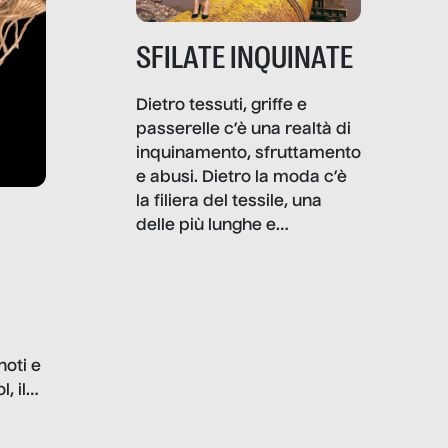
SFILATE INQUINATE
Dietro tessuti, griffe e
passerelle c’è una realtà di
inquinamento, sfruttamento
e abusi. Dietro la moda c’è
la filiera del tessile, una
delle più lunghe e
impattanti dal punto di vista
sociale e ambientale. In
questo reportage mettiamo
in luce le gravi
problematiche del settore e
noti e
la malafede dei grandi
, il
marchi.
farlo
tra le