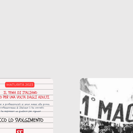
ncerto a una borsa
nostre ossessioni ci s
ianale, da uno
anche il sesso, il lavor
phone fino a una
tecnologia – e la lista
glietta d’acqua, siamo
prosegue. Perché le
do di ripercorrere i
dipendenze sono molt
ssi alla base della
diffuse e subdole di q
zione di ciò che
saremmo disposti ad
 per scontato?
ammettere, e per ogni
o reportage è un
vittima c’è qualcuno c
o nel lavoro invisibile
trae un guadagno. In 
 gli oggetti e i servizi
reportage vediamo qu
anno la nostra vita
come.
diana.