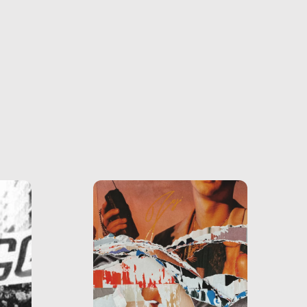
ono
o e la
o più
uanto
he ne
questo
ale e