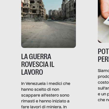
PO
LA GUERRA
PER
ROVESCIA IL
LAVORO
Siamo
prodo
costo 
In Venezuela i medici che
sull’a
hanno scelto di non
e un 
scappare all’estero sono
che n
rimasti e hanno iniziato a
valore
fare lavori di miniera. In