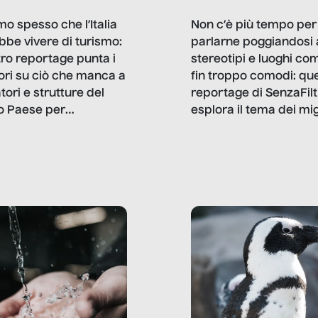
mo spesso che l’Italia
Non c’è più tempo per
bbe vivere di turismo:
parlarne poggiandosi 
stro reportage punta i
stereotipi e luoghi co
ttori su ciò che manca a
fin troppo comodi: qu
tori e strutture del
reportage di SenzaFilt
o Paese per
esplora il tema dei mi
etizzarlo.
sotto i molteplici profil
cui non arriva mai trac
compreso quello degli
immigrati che – quan
possono – addirittura 
ripensano.