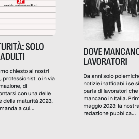
URITÀ: SOLO
DOVE MANCANO
 ADULTI
LAVORATORI
mo chiesto ai nostri
Da anni solo polemich
i, professionisti o in via
notizie inaffidabili se s
rmazione, di
parla di lavoratori che
ontarsi con una delle
mancano in Italia. Pri
e della maturità 2023.
maggio 2023: la nostr
manda a cui
redazione pubblica
amo rispondere è:
dati, storie, interviste
mmo ancora scrivere
che raccontano come
ma, da adulti? Ecco le
stanno davvero le cos
te, nelle loro prove.