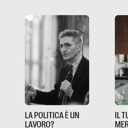
mondo, ma anche in Italia,
dove coinvolge 336.000
minori. […]
IL 
LA POLITICA È UN
MER
LAVORO?