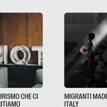
dove mancano davve
risorse. Sono la giustiz
la sanità, la ristorazion
la scuola, le fabbriche
la pubblica
amministrazione, l’edil
il sociale.
TURISMO CHE CI
MIGRANTI MADE
ITIAMO
ITALY