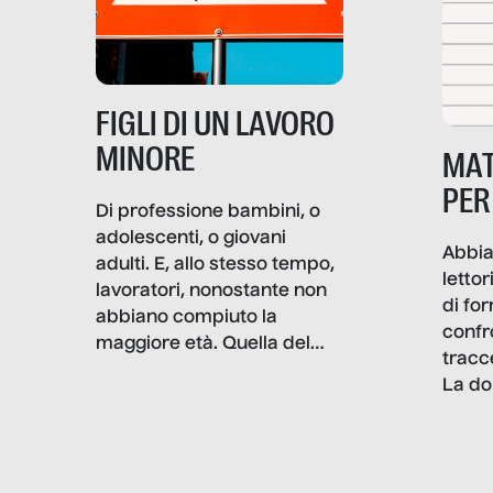
più intimo delle società per
alterarne le molecole
professionali – e, attraverso
esse, il senso stesso della
dignità.
FIGLI DI UN LAVORO
MINORE
MAT
PER
Di professione bambini, o
adolescenti, o giovani
Abbia
adulti. E, allo stesso tempo,
lettor
lavoratori, nonostante non
di fo
abbiano compiuto la
confr
maggiore età. Quella del
tracc
lavoro minorile è una piaga
La do
con pesanti effetti
volev
psicologici e sociali, ed è
sapre
più vicina di quanto si pensi:
un te
non esiste solo nel Terzo
rispos