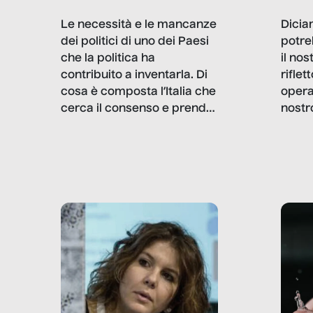
Dicia
Le necessità e le mancanze
potre
dei politici di uno dei Paesi
il no
che la politica ha
rifle
contribuito a inventarla. Di
opera
cosa è composta l’Italia che
nostr
cerca il consenso e prende
concr
le decisioni?