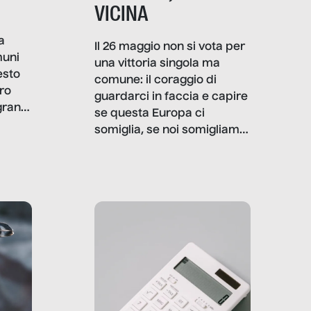
VICINA
a
Il 26 maggio non si vota per
muni
una vittoria singola ma
esto
comune: il coraggio di
ro
guardarci in faccia e capire
granti
se questa Europa ci
i di
somiglia, se noi somigliamo
cia,
a lei. Per provare a
rispondere, SenzaFiltro ha
do
indagato il mestiere della
ci
politica italiana ed europea,
che lingua parla e che
strumenti usa, come
comunica, quanto vale […]