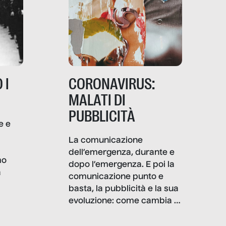
 I
CORONAVIRUS:
MALATI DI
PUBBLICITÀ
e e
i
La comunicazione
dell’emergenza, durante e
mo
dopo l’emergenza. E poi la
a
comunicazione punto e
basta, la pubblicità e la sua
, infografiche
evoluzione: come cambia il
filo rosso che dalle aziende
e e
porta ai clienti. Ne usciremo