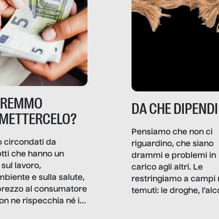
TREMMO
DA CHE DIPENDI
METTERCELO?
Pensiamo che non ci
 circondati da
riguardino, che siano
tti che hanno un
drammi e problemi in
sul lavoro,
carico agli altri. Le
mbiente e sulla salute,
restringiamo a campi 
prezzo al consumatore
temuti: le droghe, l’alcol
on ne rispecchia né il
gioco d’azzardo, e nel 
 né i lati in ombra. Da
mentiamo a noi stessi; 