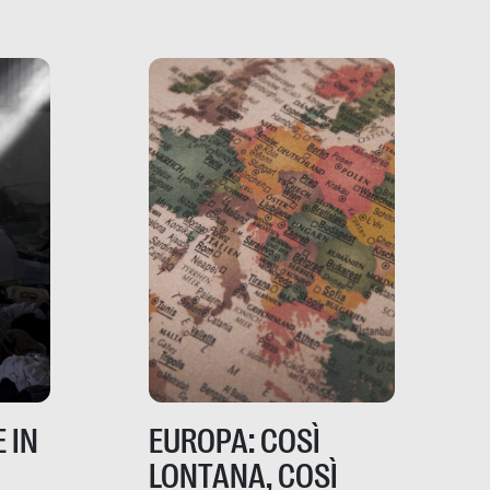
ro
davvero migliori, sotto
ia,
questo punto di vista?
e,
,
izia,
 IN
EUROPA: COSÌ
LONTANA, COSÌ