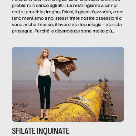
problemi in carico agli altri. Le restringiamo a campi
noti e temuti: le droghe, l’alcol, il gioco d’azzardo, e nel
farlo mentiamo a noi stessi; tra le nostre ossessioni ci
sono anche il sesso, il lavoro e la tecnologia – e la lista
prosegue. Perché le dipendenze sono molto più
diffuse e subdole di quanto saremmo disposti ad
ammettere, e per ogni vittima c’è qualcuno che ne
trae un guadagno. In questo reportage vediamo
quale e come.
SFILATE INQUINATE