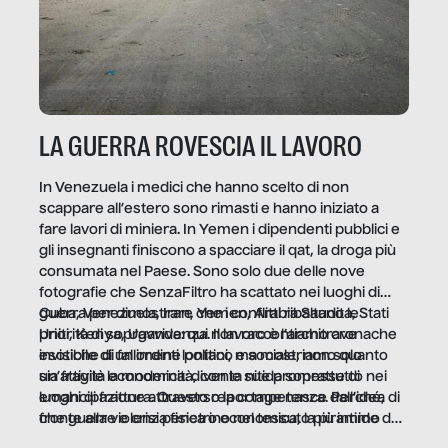
LA GUERRA ROVESCIA IL LAVORO
In Venezuela i medici che hanno scelto di non
scappare all’estero sono rimasti e hanno iniziato a
fare lavori di miniera. In Yemen i dipendenti pubblici e
gli insegnanti finiscono a spacciare il qat, la droga più
consumata nel Paese. Sono solo due delle nove
fotografie che SenzaFiltro ha scattato nei luoghi di
guerra per dimostrare che i conflitti ribaltano le
Cuba, Venezuela, Iran, Yemen, Arabia Saudita, Stati
priorità di sopravvivenza. Il lavoro è l’architrave
Uniti, Kenya, Uganda: qui non raccontiamo cronache
invisibile di un ordine politico e sociale, non solo
esotiche di fallimenti lontani, ma mostriamo quanto
un’attività economica: diventa nitida soprattutto nei
sia fragile la modernità, con le sue promesse di
luoghi di frattura. Questo reportage nasce dall’idea
emancipazione attraverso la competenza. Perché, di
che guerre e crisi penetrino nel tessuto più intimo
fronte alla violenza fisica o economica, la piramide del
delle società per alterarne le molecole professionali –
lavoro rovescia la sua gravità.