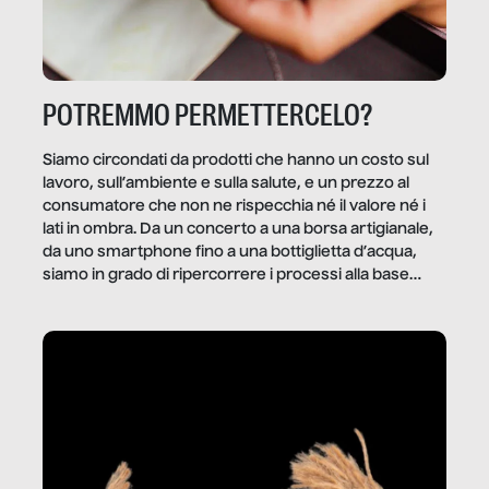
POTREMMO PERMETTERCELO?
Siamo circondati da prodotti che hanno un costo sul
lavoro, sull’ambiente e sulla salute, e un prezzo al
consumatore che non ne rispecchia né il valore né i
lati in ombra. Da un concerto a una borsa artigianale,
da uno smartphone fino a una bottiglietta d’acqua,
siamo in grado di ripercorrere i processi alla base
della produzione di ciò che diamo per scontato?
Questo reportage è un viaggio nel lavoro invisibile
dietro gli oggetti e i servizi che fanno la nostra vita
quotidiana.