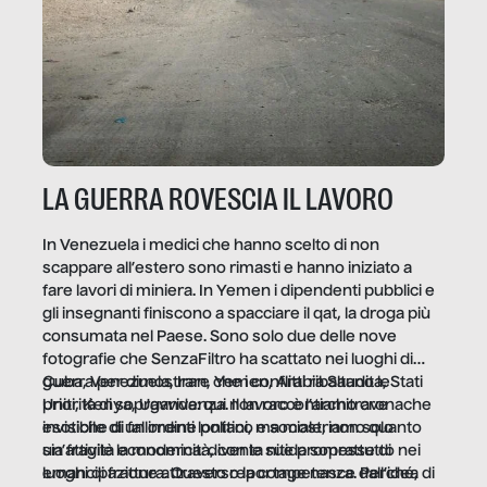
LA GUERRA ROVESCIA IL LAVORO
In Venezuela i medici che hanno scelto di non
scappare all’estero sono rimasti e hanno iniziato a
fare lavori di miniera. In Yemen i dipendenti pubblici e
gli insegnanti finiscono a spacciare il qat, la droga più
consumata nel Paese. Sono solo due delle nove
fotografie che SenzaFiltro ha scattato nei luoghi di
guerra per dimostrare che i conflitti ribaltano le
Cuba, Venezuela, Iran, Yemen, Arabia Saudita, Stati
priorità di sopravvivenza. Il lavoro è l’architrave
Uniti, Kenya, Uganda: qui non raccontiamo cronache
invisibile di un ordine politico e sociale, non solo
esotiche di fallimenti lontani, ma mostriamo quanto
un’attività economica: diventa nitida soprattutto nei
sia fragile la modernità, con le sue promesse di
luoghi di frattura. Questo reportage nasce dall’idea
emancipazione attraverso la competenza. Perché, di