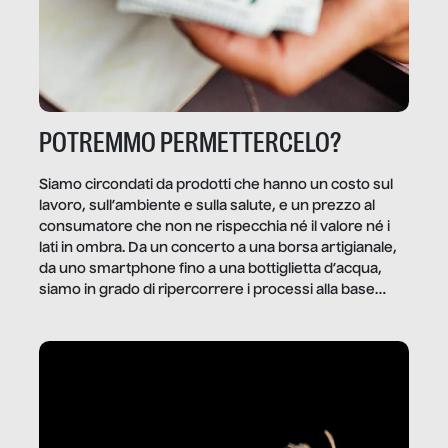
POTREMMO PERMETTERCELO?
Siamo circondati da prodotti che hanno un costo sul
lavoro, sull’ambiente e sulla salute, e un prezzo al
consumatore che non ne rispecchia né il valore né i
lati in ombra. Da un concerto a una borsa artigianale,
da uno smartphone fino a una bottiglietta d’acqua,
siamo in grado di ripercorrere i processi alla base
della produzione di ciò che diamo per scontato?
Questo reportage è un viaggio nel lavoro invisibile
dietro gli oggetti e i servizi che fanno la nostra vita
quotidiana.