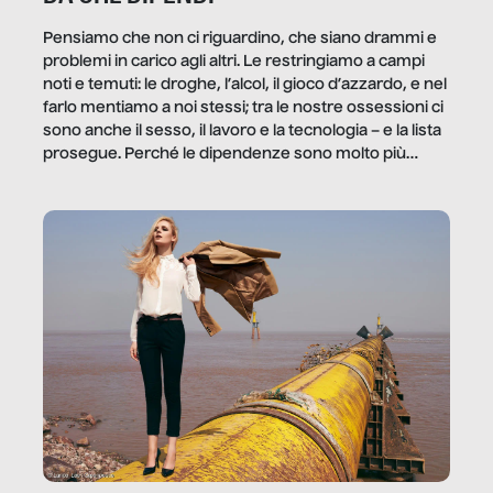
Pensiamo che non ci riguardino, che siano drammi e
problemi in carico agli altri. Le restringiamo a campi
noti e temuti: le droghe, l’alcol, il gioco d’azzardo, e nel
farlo mentiamo a noi stessi; tra le nostre ossessioni ci
sono anche il sesso, il lavoro e la tecnologia – e la lista
prosegue. Perché le dipendenze sono molto più
diffuse e subdole di quanto saremmo disposti ad
ammettere, e per ogni vittima c’è qualcuno che ne
trae un guadagno. In questo reportage vediamo
quale e come.