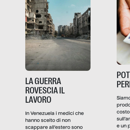
PO
LA GUERRA
PER
ROVESCIA IL
LAVORO
Siamo
prodo
costo 
In Venezuela i medici che
sull’a
hanno scelto di non
e un 
scappare all’estero sono