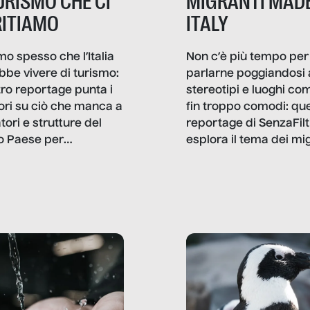
TURISMO CHE CI
MIGRANTI MADE
ITIAMO
ITALY
mo spesso che l’Italia
Non c’è più tempo per
bbe vivere di turismo:
parlarne poggiandosi 
stro reportage punta i
stereotipi e luoghi co
ttori su ciò che manca a
fin troppo comodi: qu
tori e strutture del
reportage di SenzaFilt
o Paese per
esplora il tema dei mi
etizzarlo.
sotto i molteplici profil
cui non arriva mai trac
compreso quello degli
immigrati che – quan
possono – addirittura 
ripensano.