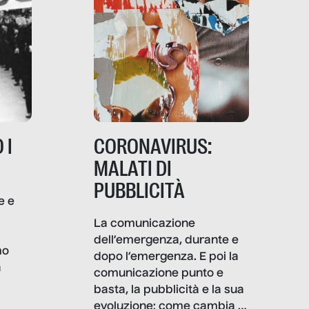
 I
CORONAVIRUS:
MALATI DI
PUBBLICITÀ
e e
i
La comunicazione
dell’emergenza, durante e
mo
dopo l’emergenza. E poi la
a
comunicazione punto e
basta, la pubblicità e la sua
, infografiche
evoluzione: come cambia il