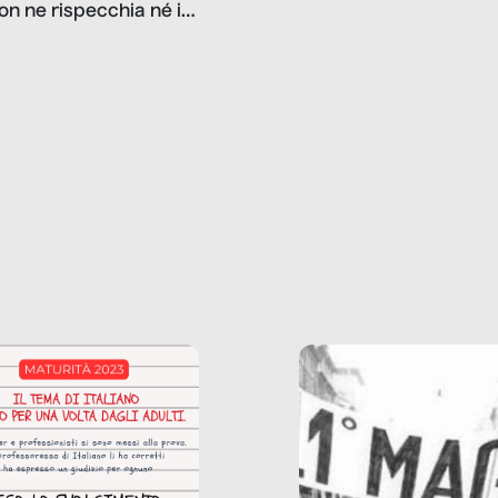
on ne rispecchia né il
gioco d’azzardo, e nel 
 né i lati in ombra. Da
mentiamo a noi stessi; 
ncerto a una borsa
nostre ossessioni ci s
ianale, da uno
anche il sesso, il lavor
phone fino a una
tecnologia – e la lista
glietta d’acqua, siamo
prosegue. Perché le
do di ripercorrere i
dipendenze sono molt
ssi alla base della
diffuse e subdole di q
zione di ciò che
saremmo disposti ad
 per scontato?
ammettere, e per ogni
o reportage è un
vittima c’è qualcuno c
o nel lavoro invisibile
trae un guadagno. In 
 gli oggetti e i servizi
reportage vediamo qu
anno la nostra vita
come.
diana.