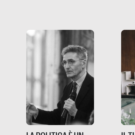
più vicina di quanto si pensi:
un te
non esiste solo nel Terzo
rispos
mondo, ma anche in Italia,
dove coinvolge 336.000
minori. […]