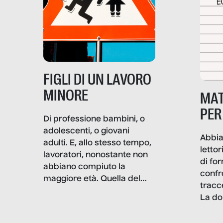
e crisi penetrino nel tessuto
più intimo delle società per
alterarne le molecole
professionali – e, attraverso
esse, il senso stesso della
dignità.
FIGLI DI UN LAVORO
MINORE
MAT
PER
Di professione bambini, o
adolescenti, o giovani
Abbia
adulti. E, allo stesso tempo,
lettor
lavoratori, nonostante non
di fo
abbiano compiuto la
confr
maggiore età. Quella del
tracc
lavoro minorile è una piaga
La do
con pesanti effetti
volev
psicologici e sociali, ed è
sapre