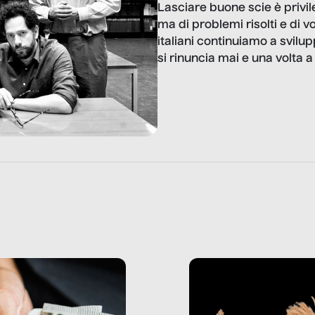
Lasciare buone scie è privile
ma di problemi risolti e di v
italiani continuiamo a svilup
si rinuncia mai e una volta 