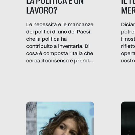
IL 
LA POLITICA È UN
MER
LAVORO?
Dicia
Le necessità e le mancanze
potre
dei politici di uno dei Paesi
il no
che la politica ha
rifle
contribuito a inventarla. Di
opera
cosa è composta l’Italia che
nostr
cerca il consenso e prende
concr
le decisioni?