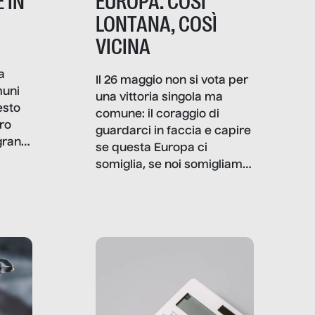
 IN
EUROPA: COSÌ
LONTANA, COSÌ
VICINA
a
Il 26 maggio non si vota per
muni
una vittoria singola ma
esto
comune: il coraggio di
ro
guardarci in faccia e capire
granti
se questa Europa ci
i di
somiglia, se noi somigliamo
cia,
a lei. Per provare a
rispondere, SenzaFiltro ha
do
indagato il mestiere della
ci
politica italiana ed europea,
che lingua parla e che
strumenti usa, come
comunica, quanto vale […]