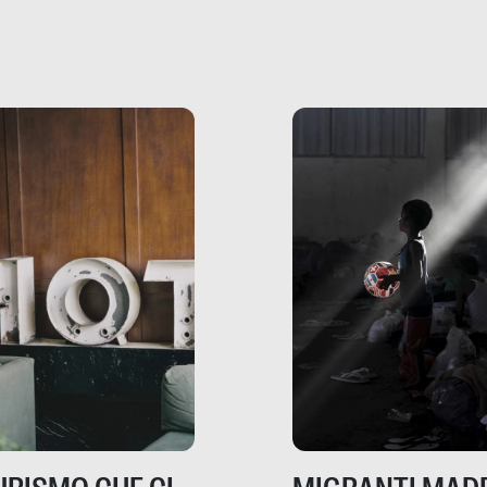
che raccontano come
ma, da adulti? Ecco le
stanno davvero le cos
te, nelle loro prove.
dove mancano davve
risorse. Sono la giustiz
la sanità, la ristorazion
la scuola, le fabbriche
la pubblica
amministrazione, l’edil
il sociale.