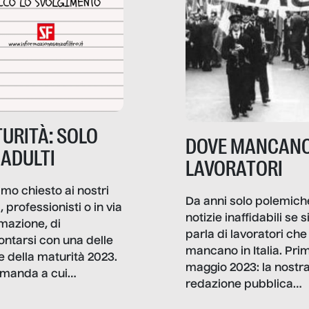
URITÀ: SOLO
DOVE MANCANO
 ADULTI
LAVORATORI
mo chiesto ai nostri
Da anni solo polemich
i, professionisti o in via
notizie inaffidabili se s
rmazione, di
parla di lavoratori che
ontarsi con una delle
mancano in Italia. Pri
e della maturità 2023.
maggio 2023: la nostr
manda a cui
redazione pubblica
amo rispondere è:
dati, storie, interviste
mmo ancora scrivere