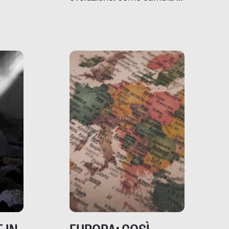
filo rosso che dalle aziende
e e
porta ai clienti. Ne usciremo
ro
davvero migliori, sotto
ia,
questo punto di vista?
e,
,
izia,