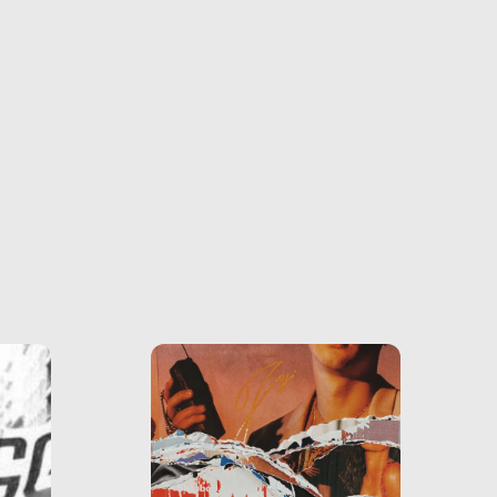
farlo
tra le
ono
o e la
o più
uanto
he ne
questo
ale e