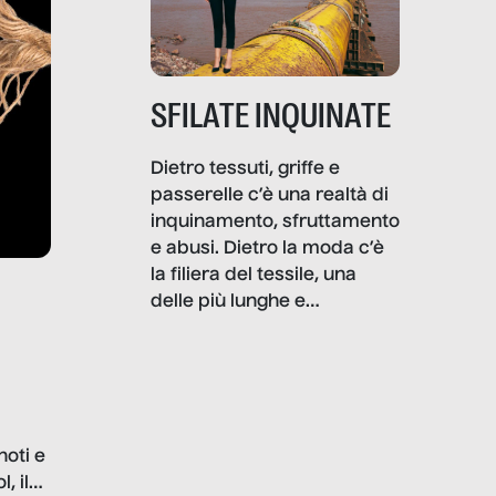
SFILATE INQUINATE
Dietro tessuti, griffe e
passerelle c’è una realtà di
inquinamento, sfruttamento
e abusi. Dietro la moda c’è
la filiera del tessile, una
delle più lunghe e
impattanti dal punto di vista
sociale e ambientale. In
questo reportage mettiamo
in luce le gravi
problematiche del settore e
noti e
la malafede dei grandi
, il
marchi.