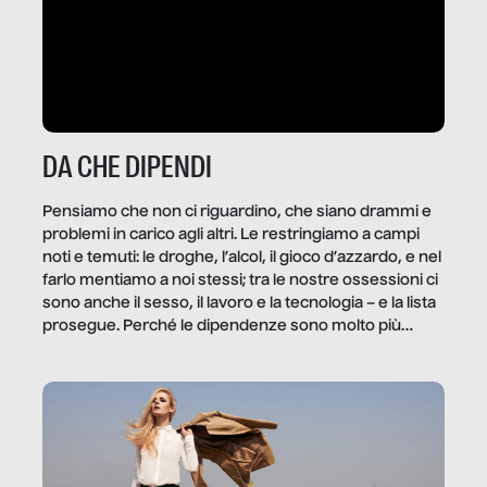
DA CHE DIPENDI
Pensiamo che non ci riguardino, che siano drammi e
problemi in carico agli altri. Le restringiamo a campi
noti e temuti: le droghe, l’alcol, il gioco d’azzardo, e nel
farlo mentiamo a noi stessi; tra le nostre ossessioni ci
sono anche il sesso, il lavoro e la tecnologia – e la lista
prosegue. Perché le dipendenze sono molto più
diffuse e subdole di quanto saremmo disposti ad
ammettere, e per ogni vittima c’è qualcuno che ne
trae un guadagno. In questo reportage vediamo
quale e come.