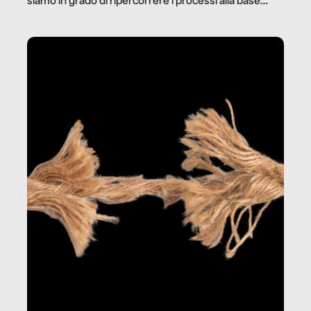
siamo in grado di ripercorrere i processi alla base
della produzione di ciò che diamo per scontato?
Questo reportage è un viaggio nel lavoro invisibile
dietro gli oggetti e i servizi che fanno la nostra vita
quotidiana.