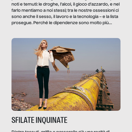
noti e temuti: le droghe, l’alcol, il gioco d’azzardo, e nel
farlo mentiamo a noi stessi; tra le nostre ossessioni ci
sono anche il sesso, il lavoro e la tecnologia – e la lista
prosegue. Perché le dipendenze sono molto più
diffuse e subdole di quanto saremmo disposti ad
ammettere, e per ogni vittima c’è qualcuno che ne
trae un guadagno. In questo reportage vediamo
quale e come.
SFILATE INQUINATE