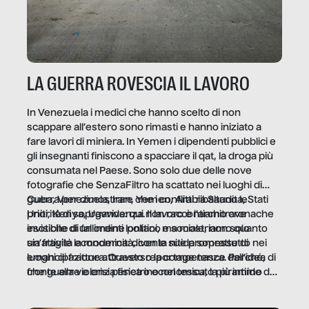
LA GUERRA ROVESCIA IL LAVORO
In Venezuela i medici che hanno scelto di non
scappare all’estero sono rimasti e hanno iniziato a
fare lavori di miniera. In Yemen i dipendenti pubblici e
gli insegnanti finiscono a spacciare il qat, la droga più
consumata nel Paese. Sono solo due delle nove
fotografie che SenzaFiltro ha scattato nei luoghi di
guerra per dimostrare che i conflitti ribaltano le
Cuba, Venezuela, Iran, Yemen, Arabia Saudita, Stati
priorità di sopravvivenza. Il lavoro è l’architrave
Uniti, Kenya, Uganda: qui non raccontiamo cronache
invisibile di un ordine politico e sociale, non solo
esotiche di fallimenti lontani, ma mostriamo quanto
un’attività economica: diventa nitida soprattutto nei
sia fragile la modernità, con le sue promesse di
luoghi di frattura. Questo reportage nasce dall’idea
emancipazione attraverso la competenza. Perché, di
che guerre e crisi penetrino nel tessuto più intimo
fronte alla violenza fisica o economica, la piramide del
delle società per alterarne le molecole professionali –
lavoro rovescia la sua gravità.
e, attraverso esse, il senso stesso della dignità.