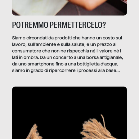
POTREMMO PERMETTERCELO?
Siamo circondati da prodotti che hanno un costo sul
lavoro, sull’ambiente e sulla salute, e un prezzo al
consumatore che non ne rispecchia né il valore né i
lati in ombra. Da un concerto a una borsa artigianale,
da uno smartphone fino a una bottiglietta d’acqua,
siamo in grado di ripercorrere i processi alla base
della produzione di ciò che diamo per scontato?
Questo reportage è un viaggio nel lavoro invisibile
dietro gli oggetti e i servizi che fanno la nostra vita
quotidiana.