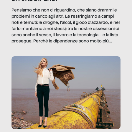
Pensiamo che non ci riguardino, che siano drammi e
problemi in carico agli altri. Le restringiamo a campi
noti e temuti: le droghe, l’alcol, il gioco d’azzardo, e nel
farlo mentiamo a noi stessi; tra le nostre ossessioni ci
sono anche il sesso, il lavoro e la tecnologia – e la lista
prosegue. Perché le dipendenze sono molto più
diffuse e subdole di quanto saremmo disposti ad
ammettere, e per ogni vittima c’è qualcuno che ne
trae un guadagno. In questo reportage vediamo
quale e come.