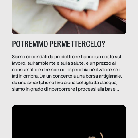
POTREMMO PERMETTERCELO?
Siamo circondati da prodotti che hanno un costo sul
lavoro, sull’ambiente e sulla salute, e un prezzo al
consumatore che non ne rispecchia né il valore né i
lati in ombra. Da un concerto a una borsa artigianale,
da uno smartphone fino a una bottiglietta d’acqua,
siamo in grado di ripercorrere i processi alla base
della produzione di ciò che diamo per scontato?
Questo reportage è un viaggio nel lavoro invisibile
dietro gli oggetti e i servizi che fanno la nostra vita
quotidiana.