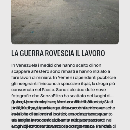
LA GUERRA ROVESCIA IL LAVORO
In Venezuela i medici che hanno scelto di non
scappare all’estero sono rimasti e hanno iniziato a
fare lavori di miniera. In Yemen i dipendenti pubblici e
gli insegnanti finiscono a spacciare il qat, la droga più
consumata nel Paese. Sono solo due delle nove
fotografie che SenzaFiltro ha scattato nei luoghi di
guerra per dimostrare che i conflitti ribaltano le
Cuba, Venezuela, Iran, Yemen, Arabia Saudita, Stati
priorità di sopravvivenza. Il lavoro è l’architrave
Uniti, Kenya, Uganda: qui non raccontiamo cronache
invisibile di un ordine politico e sociale, non solo
esotiche di fallimenti lontani, ma mostriamo quanto
un’attività economica: diventa nitida soprattutto nei
sia fragile la modernità, con le sue promesse di
luoghi di frattura. Questo reportage nasce dall’idea
emancipazione attraverso la competenza. Perché, di