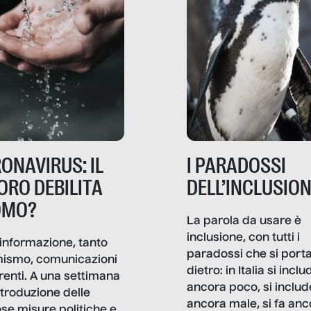
ONAVIRUS: IL
I PARADOSSI
ORO DEBILITA
DELL’INCLUSIO
OMO?
La parola da usare è
inclusione, con tutti i
informazione, tanto
paradossi che si port
mismo, comunicazioni
dietro: in Italia si inclu
renti. A una settimana
ancora poco, si includ
ntroduzione delle
ancora male, si fa anc
ose misure politiche e