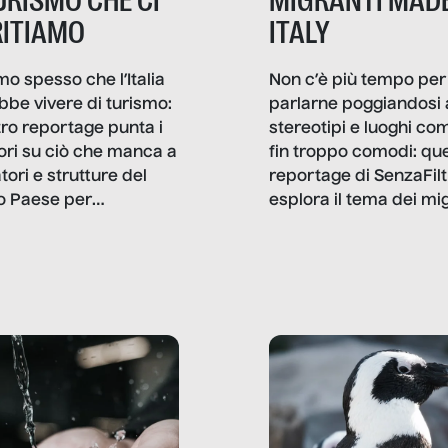
TURISMO CHE CI
MIGRANTI MADE
ITIAMO
ITALY
mo spesso che l’Italia
Non c’è più tempo per
bbe vivere di turismo:
parlarne poggiandosi 
stro reportage punta i
stereotipi e luoghi co
ttori su ciò che manca a
fin troppo comodi: qu
tori e strutture del
reportage di SenzaFilt
o Paese per
esplora il tema dei mi
etizzarlo.
sotto i molteplici profil
cui non arriva mai trac
compreso quello degli
immigrati che – quan
possono – addirittura 
ripensano.