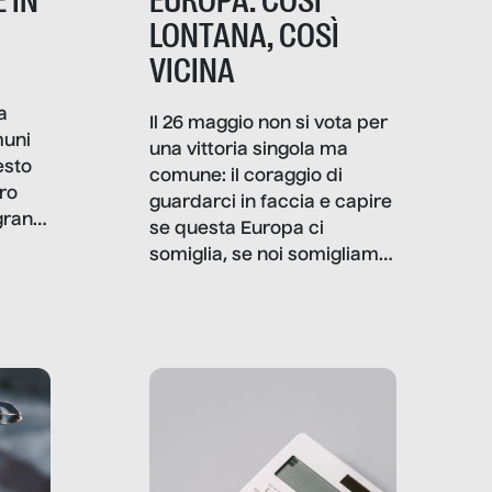
 IN
EUROPA: COSÌ
LONTANA, COSÌ
VICINA
a
Il 26 maggio non si vota per
muni
una vittoria singola ma
esto
comune: il coraggio di
ro
guardarci in faccia e capire
granti
se questa Europa ci
i di
somiglia, se noi somigliamo
cia,
a lei. Per provare a
rispondere, SenzaFiltro ha
do
indagato il mestiere della
ci
politica italiana ed europea,
che lingua parla e che
strumenti usa, come
comunica, quanto vale […]