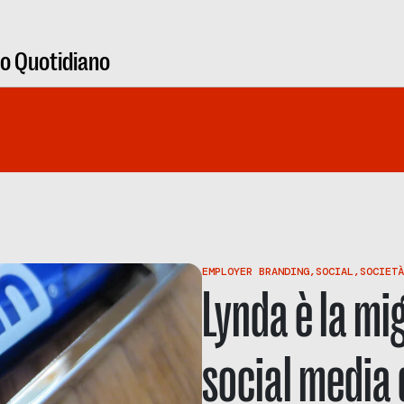
ro Quotidiano
EMPLOYER BRANDING
,
SOCIAL
,
SOCIETÀ
Lynda è la mi
social media