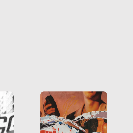
farlo
tra le
ono
o e la
o più
uanto
he ne
questo
ale e