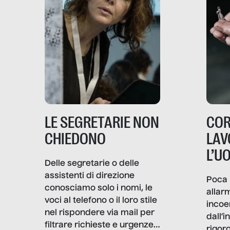
LE SEGRETARIE NON
COR
CHIEDONO
LAV
L’U
Delle segretarie o delle
assistenti di direzione
Poca 
conosciamo solo i nomi, le
allar
voci al telefono o il loro stile
incoe
nel rispondere via mail per
dall’i
filtrare richieste e urgenze. I
rigor