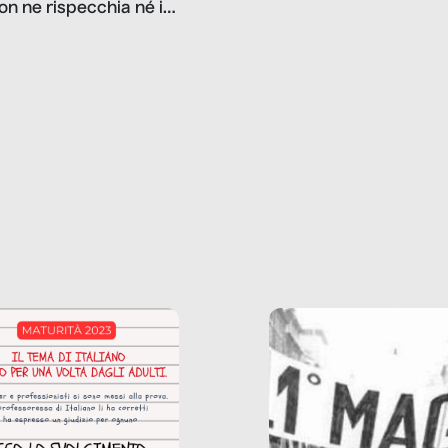
on ne rispecchia né il
gioco d’azzardo, e nel 
 né i lati in ombra. Da
mentiamo a noi stessi; 
ncerto a una borsa
nostre ossessioni ci s
ianale, da uno
anche il sesso, il lavor
phone fino a una
tecnologia – e la lista
glietta d’acqua, siamo
prosegue. Perché le
do di ripercorrere i
dipendenze sono molt
ssi alla base della
diffuse e subdole di q
zione di ciò che
saremmo disposti ad
 per scontato?
ammettere, e per ogni
o reportage è un
vittima c’è qualcuno c
o nel lavoro invisibile
trae un guadagno. In 
 gli oggetti e i servizi
reportage vediamo qu
anno la nostra vita
come.
diana.