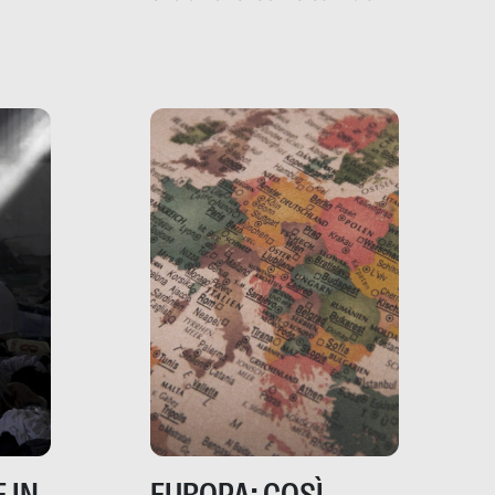
filo rosso che dalle aziende
e e
porta ai clienti. Ne usciremo
ro
davvero migliori, sotto
ia,
questo punto di vista?
e,
,
izia,