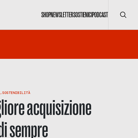
SHOP
NEWSLETTER
SOSTIENICI
PODCAST
Cerca
,
SOSTENIBILITÀ
gliore acquisizione
 di sempre