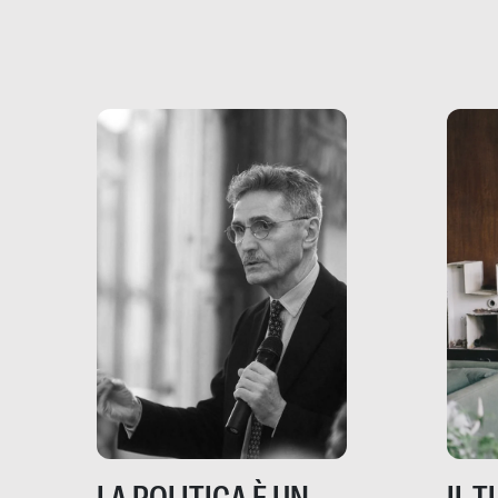
più vicina di quanto si pensi:
un te
non esiste solo nel Terzo
rispos
mondo, ma anche in Italia,
dove coinvolge 336.000
minori. […]