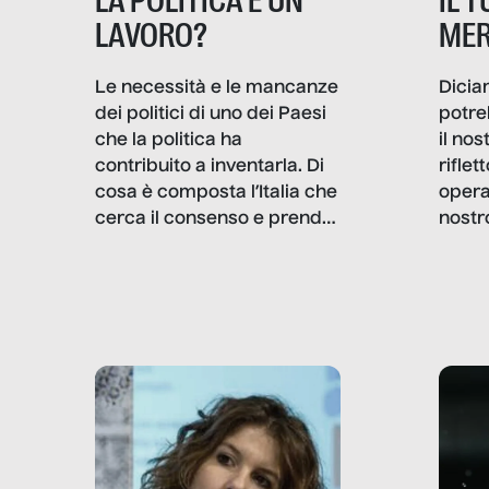
IL 
LA POLITICA È UN
MER
LAVORO?
Dicia
Le necessità e le mancanze
potre
dei politici di uno dei Paesi
il no
che la politica ha
rifle
contribuito a inventarla. Di
opera
cosa è composta l’Italia che
nostr
cerca il consenso e prende
concr
le decisioni?