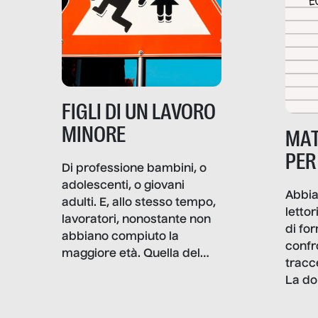
e crisi penetrino nel tessuto
più intimo delle società per
alterarne le molecole
professionali – e, attraverso
esse, il senso stesso della
dignità.
FIGLI DI UN LAVORO
MINORE
MAT
PER
Di professione bambini, o
adolescenti, o giovani
Abbia
adulti. E, allo stesso tempo,
lettor
lavoratori, nonostante non
di fo
abbiano compiuto la
confr
maggiore età. Quella del
tracc
lavoro minorile è una piaga
La do
con pesanti effetti
volev
psicologici e sociali, ed è
sapre