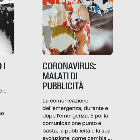
 I
CORONAVIRUS:
MALATI DI
PUBBLICITÀ
e e
i
La comunicazione
dell’emergenza, durante e
mo
dopo l’emergenza. E poi la
a
comunicazione punto e
basta, la pubblicità e la sua
, infografiche
evoluzione: come cambia il