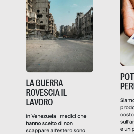
PO
LA GUERRA
PER
ROVESCIA IL
LAVORO
Siamo
prodo
costo 
In Venezuela i medici che
sull’a
hanno scelto di non
e un 
scappare all’estero sono