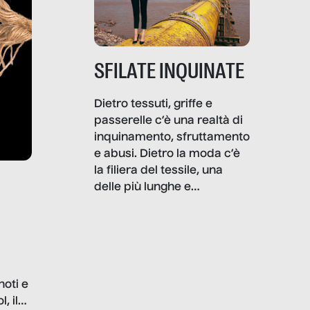
SFILATE INQUINATE
Dietro tessuti, griffe e
passerelle c’è una realtà di
inquinamento, sfruttamento
e abusi. Dietro la moda c’è
la filiera del tessile, una
delle più lunghe e
impattanti dal punto di vista
sociale e ambientale. In
questo reportage mettiamo
in luce le gravi
problematiche del settore e
noti e
la malafede dei grandi
, il
marchi.