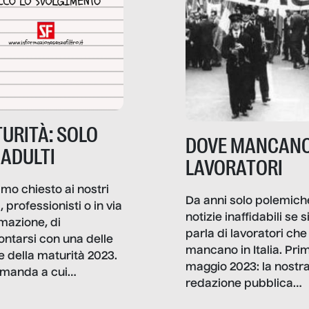
URITÀ: SOLO
DOVE MANCANO
 ADULTI
LAVORATORI
mo chiesto ai nostri
Da anni solo polemich
i, professionisti o in via
notizie inaffidabili se s
rmazione, di
parla di lavoratori che
ontarsi con una delle
mancano in Italia. Pri
e della maturità 2023.
maggio 2023: la nostr
manda a cui
redazione pubblica
amo rispondere è:
dati, storie, interviste
mmo ancora scrivere