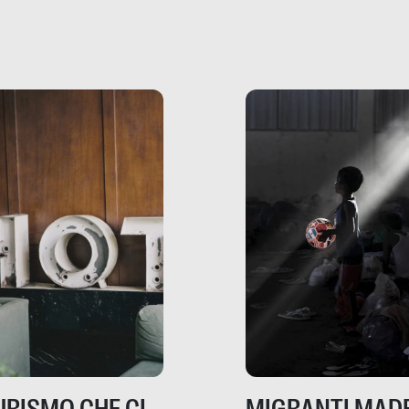
che raccontano come
ma, da adulti? Ecco le
stanno davvero le cos
te, nelle loro prove.
dove mancano davve
risorse. Sono la giustiz
la sanità, la ristorazion
la scuola, le fabbriche
la pubblica
amministrazione, l’edil
il sociale.