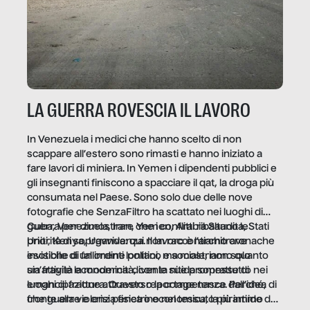
LA GUERRA ROVESCIA IL LAVORO
In Venezuela i medici che hanno scelto di non
scappare all’estero sono rimasti e hanno iniziato a
fare lavori di miniera. In Yemen i dipendenti pubblici e
gli insegnanti finiscono a spacciare il qat, la droga più
consumata nel Paese. Sono solo due delle nove
fotografie che SenzaFiltro ha scattato nei luoghi di
guerra per dimostrare che i conflitti ribaltano le
Cuba, Venezuela, Iran, Yemen, Arabia Saudita, Stati
priorità di sopravvivenza. Il lavoro è l’architrave
Uniti, Kenya, Uganda: qui non raccontiamo cronache
invisibile di un ordine politico e sociale, non solo
esotiche di fallimenti lontani, ma mostriamo quanto
un’attività economica: diventa nitida soprattutto nei
sia fragile la modernità, con le sue promesse di
luoghi di frattura. Questo reportage nasce dall’idea
emancipazione attraverso la competenza. Perché, di
che guerre e crisi penetrino nel tessuto più intimo
fronte alla violenza fisica o economica, la piramide del