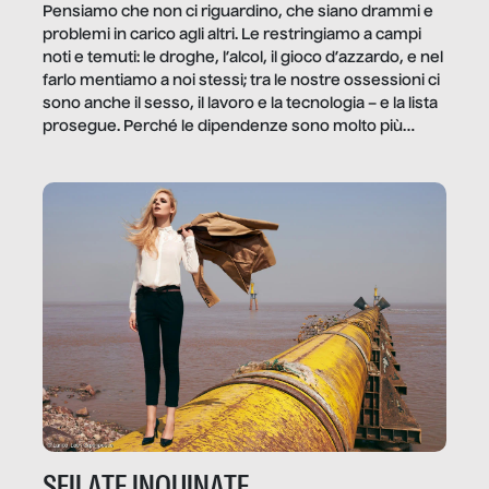
Pensiamo che non ci riguardino, che siano drammi e
problemi in carico agli altri. Le restringiamo a campi
noti e temuti: le droghe, l’alcol, il gioco d’azzardo, e nel
farlo mentiamo a noi stessi; tra le nostre ossessioni ci
sono anche il sesso, il lavoro e la tecnologia – e la lista
prosegue. Perché le dipendenze sono molto più
diffuse e subdole di quanto saremmo disposti ad
ammettere, e per ogni vittima c’è qualcuno che ne
trae un guadagno. In questo reportage vediamo
quale e come.
SFILATE INQUINATE