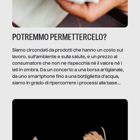
POTREMMO PERMETTERCELO?
Siamo circondati da prodotti che hanno un costo sul
lavoro, sull’ambiente e sulla salute, e un prezzo al
consumatore che non ne rispecchia né il valore né i
lati in ombra. Da un concerto a una borsa artigianale,
da uno smartphone fino a una bottiglietta d’acqua,
siamo in grado di ripercorrere i processi alla base
della produzione di ciò che diamo per scontato?
Questo reportage è un viaggio nel lavoro invisibile
dietro gli oggetti e i servizi che fanno la nostra vita
quotidiana.