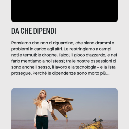
DA CHE DIPENDI
Pensiamo che non ci riguardino, che siano drammi e
problemi in carico agli altri. Le restringiamo a campi
noti e temuti: le droghe, l’alcol, il gioco d’azzardo, e nel
farlo mentiamo a noi stessi; tra le nostre ossessioni ci
sono anche il sesso, il lavoro e la tecnologia – e la lista
prosegue. Perché le dipendenze sono molto più
diffuse e subdole di quanto saremmo disposti ad
ammettere, e per ogni vittima c’è qualcuno che ne
trae un guadagno. In questo reportage vediamo
quale e come.