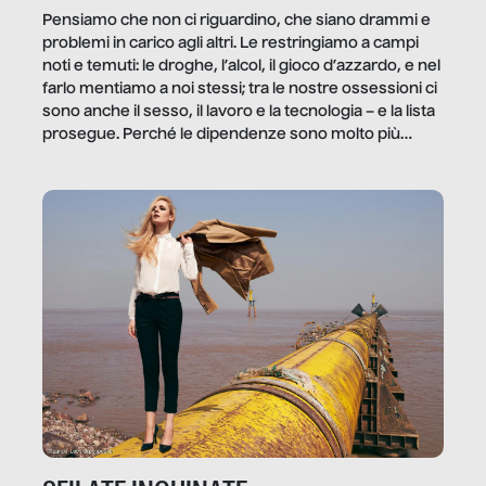
Pensiamo che non ci riguardino, che siano drammi e
problemi in carico agli altri. Le restringiamo a campi
noti e temuti: le droghe, l’alcol, il gioco d’azzardo, e nel
farlo mentiamo a noi stessi; tra le nostre ossessioni ci
sono anche il sesso, il lavoro e la tecnologia – e la lista
prosegue. Perché le dipendenze sono molto più
diffuse e subdole di quanto saremmo disposti ad
ammettere, e per ogni vittima c’è qualcuno che ne
trae un guadagno. In questo reportage vediamo
quale e come.