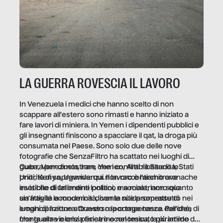
LA GUERRA ROVESCIA IL LAVORO
In Venezuela i medici che hanno scelto di non
scappare all’estero sono rimasti e hanno iniziato a
fare lavori di miniera. In Yemen i dipendenti pubblici e
gli insegnanti finiscono a spacciare il qat, la droga più
consumata nel Paese. Sono solo due delle nove
fotografie che SenzaFiltro ha scattato nei luoghi di
guerra per dimostrare che i conflitti ribaltano le
Cuba, Venezuela, Iran, Yemen, Arabia Saudita, Stati
priorità di sopravvivenza. Il lavoro è l’architrave
Uniti, Kenya, Uganda: qui non raccontiamo cronache
invisibile di un ordine politico e sociale, non solo
esotiche di fallimenti lontani, ma mostriamo quanto
un’attività economica: diventa nitida soprattutto nei
sia fragile la modernità, con le sue promesse di
luoghi di frattura. Questo reportage nasce dall’idea
emancipazione attraverso la competenza. Perché, di
che guerre e crisi penetrino nel tessuto più intimo
fronte alla violenza fisica o economica, la piramide del