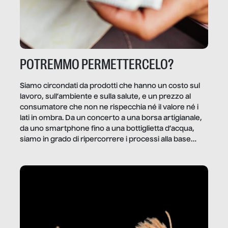
POTREMMO PERMETTERCELO?
Siamo circondati da prodotti che hanno un costo sul
lavoro, sull’ambiente e sulla salute, e un prezzo al
consumatore che non ne rispecchia né il valore né i
lati in ombra. Da un concerto a una borsa artigianale,
da uno smartphone fino a una bottiglietta d’acqua,
siamo in grado di ripercorrere i processi alla base
della produzione di ciò che diamo per scontato?
Questo reportage è un viaggio nel lavoro invisibile
dietro gli oggetti e i servizi che fanno la nostra vita
quotidiana.