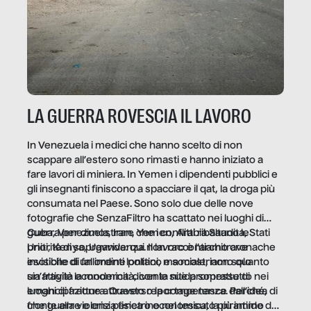
LA GUERRA ROVESCIA IL LAVORO
In Venezuela i medici che hanno scelto di non
scappare all’estero sono rimasti e hanno iniziato a
fare lavori di miniera. In Yemen i dipendenti pubblici e
gli insegnanti finiscono a spacciare il qat, la droga più
consumata nel Paese. Sono solo due delle nove
fotografie che SenzaFiltro ha scattato nei luoghi di
guerra per dimostrare che i conflitti ribaltano le
Cuba, Venezuela, Iran, Yemen, Arabia Saudita, Stati
priorità di sopravvivenza. Il lavoro è l’architrave
Uniti, Kenya, Uganda: qui non raccontiamo cronache
invisibile di un ordine politico e sociale, non solo
esotiche di fallimenti lontani, ma mostriamo quanto
un’attività economica: diventa nitida soprattutto nei
sia fragile la modernità, con le sue promesse di
luoghi di frattura. Questo reportage nasce dall’idea
emancipazione attraverso la competenza. Perché, di
che guerre e crisi penetrino nel tessuto più intimo
fronte alla violenza fisica o economica, la piramide del