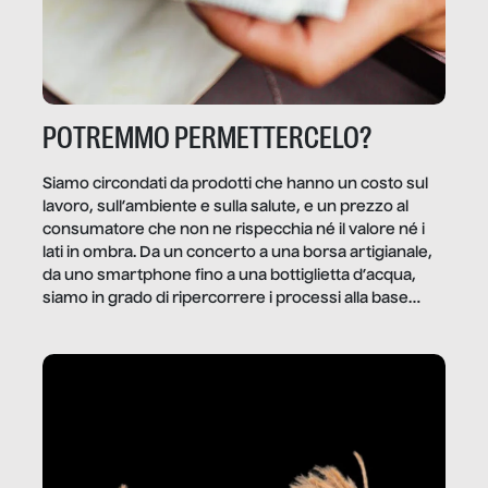
POTREMMO PERMETTERCELO?
Siamo circondati da prodotti che hanno un costo sul
lavoro, sull’ambiente e sulla salute, e un prezzo al
consumatore che non ne rispecchia né il valore né i
lati in ombra. Da un concerto a una borsa artigianale,
da uno smartphone fino a una bottiglietta d’acqua,
siamo in grado di ripercorrere i processi alla base
della produzione di ciò che diamo per scontato?
Questo reportage è un viaggio nel lavoro invisibile
dietro gli oggetti e i servizi che fanno la nostra vita
quotidiana.