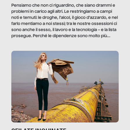
Pensiamo che non ci riguardino, che siano drammi e
problemi in carico agli altri. Le restringiamo a campi
noti e temuti: le droghe, l’alcol, il gioco d’azzardo, e nel
farlo mentiamo a noi stessi; tra le nostre ossessioni ci
sono anche il sesso, il lavoro e la tecnologia – e la lista
prosegue. Perché le dipendenze sono molto più
diffuse e subdole di quanto saremmo disposti ad
ammettere, e per ogni vittima c’è qualcuno che ne
trae un guadagno. In questo reportage vediamo
quale e come.