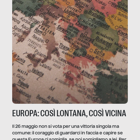
EUROPA: COSÌ LONTANA, COSÌ VICINA
Il 26 maggio non si vota per una vittoria singola ma
comune: il coraggio di guardarci in faccia e capire se
questa Europa ci somiglia, se noi somigliamo a lei. Per