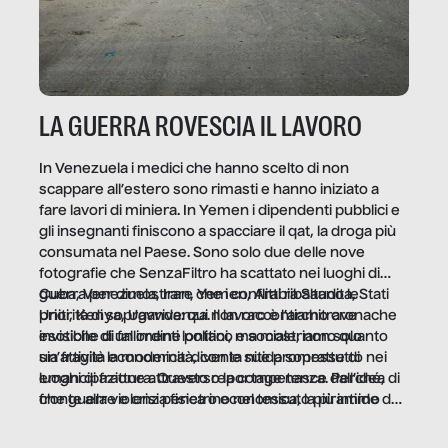
LA GUERRA ROVESCIA IL LAVORO
In Venezuela i medici che hanno scelto di non
scappare all’estero sono rimasti e hanno iniziato a
fare lavori di miniera. In Yemen i dipendenti pubblici e
gli insegnanti finiscono a spacciare il qat, la droga più
consumata nel Paese. Sono solo due delle nove
fotografie che SenzaFiltro ha scattato nei luoghi di
guerra per dimostrare che i conflitti ribaltano le
Cuba, Venezuela, Iran, Yemen, Arabia Saudita, Stati
priorità di sopravvivenza. Il lavoro è l’architrave
Uniti, Kenya, Uganda: qui non raccontiamo cronache
invisibile di un ordine politico e sociale, non solo
esotiche di fallimenti lontani, ma mostriamo quanto
un’attività economica: diventa nitida soprattutto nei
sia fragile la modernità, con le sue promesse di
luoghi di frattura. Questo reportage nasce dall’idea
emancipazione attraverso la competenza. Perché, di
che guerre e crisi penetrino nel tessuto più intimo
fronte alla violenza fisica o economica, la piramide del
delle società per alterarne le molecole professionali –
lavoro rovescia la sua gravità.
e, attraverso esse, il senso stesso della dignità.