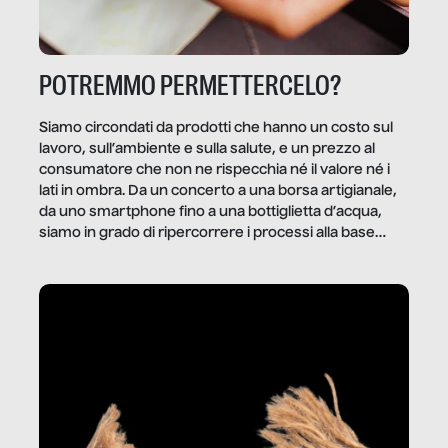
POTREMMO PERMETTERCELO?
Siamo circondati da prodotti che hanno un costo sul
lavoro, sull’ambiente e sulla salute, e un prezzo al
consumatore che non ne rispecchia né il valore né i
lati in ombra. Da un concerto a una borsa artigianale,
da uno smartphone fino a una bottiglietta d’acqua,
siamo in grado di ripercorrere i processi alla base
della produzione di ciò che diamo per scontato?
Questo reportage è un viaggio nel lavoro invisibile
dietro gli oggetti e i servizi che fanno la nostra vita
quotidiana.