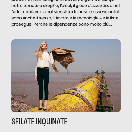
noti e temuti: le droghe, l’alcol, il gioco d’azzardo, e nel
farlo mentiamo a noi stessi; tra le nostre ossessioni ci
sono anche il sesso, il lavoro e la tecnologia – e la lista
prosegue. Perché le dipendenze sono molto più
diffuse e subdole di quanto saremmo disposti ad
ammettere, e per ogni vittima c’è qualcuno che ne
trae un guadagno. In questo reportage vediamo
quale e come.
SFILATE INQUINATE