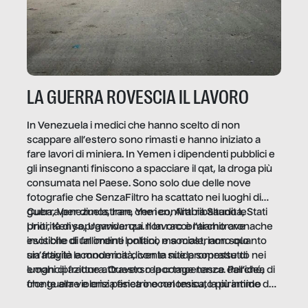
LA GUERRA ROVESCIA IL LAVORO
In Venezuela i medici che hanno scelto di non
scappare all’estero sono rimasti e hanno iniziato a
fare lavori di miniera. In Yemen i dipendenti pubblici e
gli insegnanti finiscono a spacciare il qat, la droga più
consumata nel Paese. Sono solo due delle nove
fotografie che SenzaFiltro ha scattato nei luoghi di
guerra per dimostrare che i conflitti ribaltano le
Cuba, Venezuela, Iran, Yemen, Arabia Saudita, Stati
priorità di sopravvivenza. Il lavoro è l’architrave
Uniti, Kenya, Uganda: qui non raccontiamo cronache
invisibile di un ordine politico e sociale, non solo
esotiche di fallimenti lontani, ma mostriamo quanto
un’attività economica: diventa nitida soprattutto nei
sia fragile la modernità, con le sue promesse di
luoghi di frattura. Questo reportage nasce dall’idea
emancipazione attraverso la competenza. Perché, di
che guerre e crisi penetrino nel tessuto più intimo
fronte alla violenza fisica o economica, la piramide del
delle società per alterarne le molecole professionali –
lavoro rovescia la sua gravità.