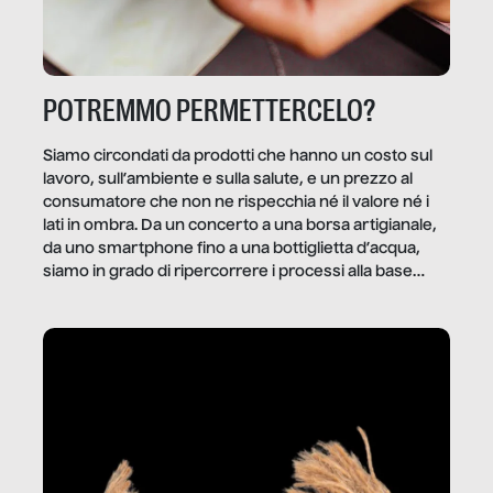
POTREMMO PERMETTERCELO?
Siamo circondati da prodotti che hanno un costo sul
lavoro, sull’ambiente e sulla salute, e un prezzo al
consumatore che non ne rispecchia né il valore né i
lati in ombra. Da un concerto a una borsa artigianale,
da uno smartphone fino a una bottiglietta d’acqua,
siamo in grado di ripercorrere i processi alla base
della produzione di ciò che diamo per scontato?
Questo reportage è un viaggio nel lavoro invisibile
dietro gli oggetti e i servizi che fanno la nostra vita
quotidiana.