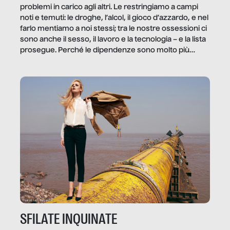
problemi in carico agli altri. Le restringiamo a campi
noti e temuti: le droghe, l’alcol, il gioco d’azzardo, e nel
farlo mentiamo a noi stessi; tra le nostre ossessioni ci
sono anche il sesso, il lavoro e la tecnologia – e la lista
prosegue. Perché le dipendenze sono molto più
diffuse e subdole di quanto saremmo disposti ad
ammettere, e per ogni vittima c’è qualcuno che ne
trae un guadagno. In questo reportage vediamo
quale e come.
SFILATE INQUINATE