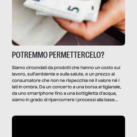
POTREMMO PERMETTERCELO?
Siamo circondati da prodotti che hanno un costo sul
lavoro, sull’ambiente e sulla salute, e un prezzo al
consumatore che non ne rispecchia né il valore né i
lati in ombra. Da un concerto a una borsa artigianale,
da uno smartphone fino a una bottiglietta d’acqua,
siamo in grado di ripercorrere i processi alla base
della produzione di ciò che diamo per scontato?
Questo reportage è un viaggio nel lavoro invisibile
dietro gli oggetti e i servizi che fanno la nostra vita
quotidiana.