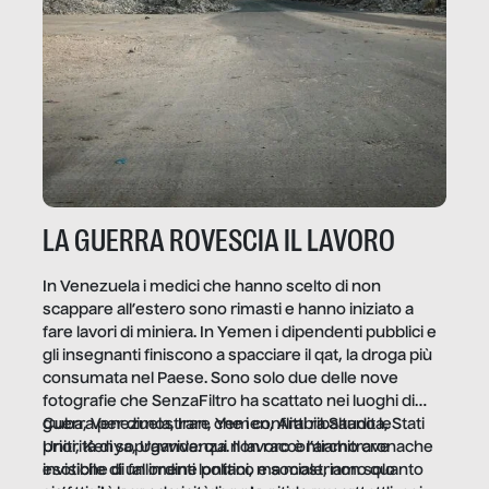
LA GUERRA ROVESCIA IL LAVORO
In Venezuela i medici che hanno scelto di non
scappare all’estero sono rimasti e hanno iniziato a
fare lavori di miniera. In Yemen i dipendenti pubblici e
gli insegnanti finiscono a spacciare il qat, la droga più
consumata nel Paese. Sono solo due delle nove
fotografie che SenzaFiltro ha scattato nei luoghi di
guerra per dimostrare che i conflitti ribaltano le
Cuba, Venezuela, Iran, Yemen, Arabia Saudita, Stati
priorità di sopravvivenza. Il lavoro è l’architrave
Uniti, Kenya, Uganda: qui non raccontiamo cronache
invisibile di un ordine politico e sociale, non solo
esotiche di fallimenti lontani, ma mostriamo quanto