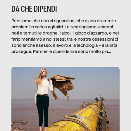
DA CHE DIPENDI
Pensiamo che non ci riguardino, che siano drammi e
problemi in carico agli altri. Le restringiamo a campi
noti e temuti: le droghe, l’alcol, il gioco d’azzardo, e nel
farlo mentiamo a noi stessi; tra le nostre ossessioni ci
sono anche il sesso, il lavoro e la tecnologia – e la lista
prosegue. Perché le dipendenze sono molto più
diffuse e subdole di quanto saremmo disposti ad
ammettere, e per ogni vittima c’è qualcuno che ne
trae un guadagno. In questo reportage vediamo
quale e come.