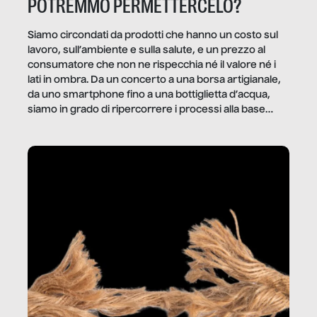
POTREMMO PERMETTERCELO?
Siamo circondati da prodotti che hanno un costo sul
lavoro, sull’ambiente e sulla salute, e un prezzo al
consumatore che non ne rispecchia né il valore né i
lati in ombra. Da un concerto a una borsa artigianale,
da uno smartphone fino a una bottiglietta d’acqua,
siamo in grado di ripercorrere i processi alla base
della produzione di ciò che diamo per scontato?
Questo reportage è un viaggio nel lavoro invisibile
dietro gli oggetti e i servizi che fanno la nostra vita
quotidiana.