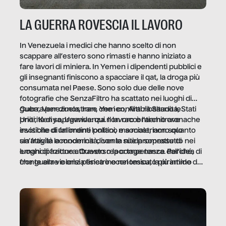
LA GUERRA ROVESCIA IL LAVORO
In Venezuela i medici che hanno scelto di non
scappare all’estero sono rimasti e hanno iniziato a
fare lavori di miniera. In Yemen i dipendenti pubblici e
gli insegnanti finiscono a spacciare il qat, la droga più
consumata nel Paese. Sono solo due delle nove
fotografie che SenzaFiltro ha scattato nei luoghi di
guerra per dimostrare che i conflitti ribaltano le
Cuba, Venezuela, Iran, Yemen, Arabia Saudita, Stati
priorità di sopravvivenza. Il lavoro è l’architrave
Uniti, Kenya, Uganda: qui non raccontiamo cronache
invisibile di un ordine politico e sociale, non solo
esotiche di fallimenti lontani, ma mostriamo quanto
un’attività economica: diventa nitida soprattutto nei
sia fragile la modernità, con le sue promesse di
luoghi di frattura. Questo reportage nasce dall’idea
emancipazione attraverso la competenza. Perché, di
che guerre e crisi penetrino nel tessuto più intimo
fronte alla violenza fisica o economica, la piramide del
delle società per alterarne le molecole professionali –
lavoro rovescia la sua gravità.
e, attraverso esse, il senso stesso della dignità.