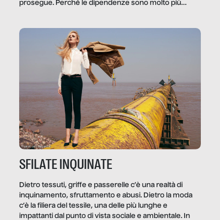
prosegue. Perché le dipendenze sono molto più
diffuse e subdole di quanto saremmo disposti ad
ammettere, e per ogni vittima c’è qualcuno che ne
trae un guadagno. In questo reportage vediamo
quale e come.
SFILATE INQUINATE
Dietro tessuti, griffe e passerelle c’è una realtà di
inquinamento, sfruttamento e abusi. Dietro la moda
c’è la filiera del tessile, una delle più lunghe e
impattanti dal punto di vista sociale e ambientale. In