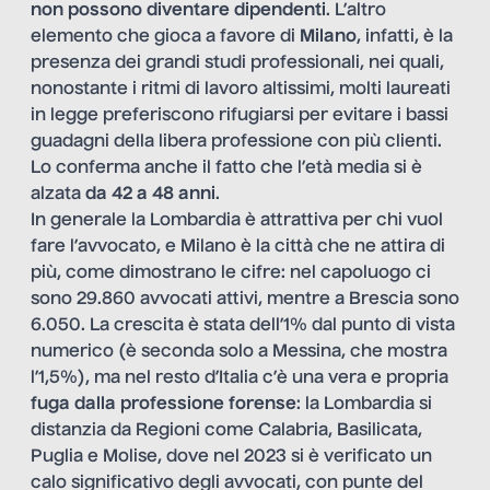
non possono diventare dipendenti
. L’altro
elemento che gioca a favore di
Milano
, infatti, è la
presenza dei grandi studi professionali, nei quali,
nonostante i ritmi di lavoro altissimi, molti laureati
in legge preferiscono rifugiarsi per evitare i bassi
guadagni della libera professione con più clienti.
Lo conferma anche il fatto che l’età media si è
alzata
da 42 a 48 anni
.
In generale la Lombardia è attrattiva per chi vuol
fare l’avvocato, e Milano è la città che ne attira di
più, come dimostrano le cifre: nel capoluogo ci
sono 29.860 avvocati attivi, mentre a Brescia sono
6.050. La crescita è stata dell’1% dal punto di vista
numerico (è seconda solo a Messina, che mostra
l’1,5%), ma nel resto d’Italia c’è una vera e propria
fuga dalla professione forense
: la Lombardia si
distanzia da Regioni come Calabria, Basilicata,
Puglia e Molise, dove nel 2023 si è verificato un
calo significativo degli avvocati, con punte del