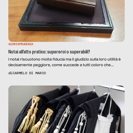
GIURISPRUDENZA
Notai all’atto pratico: supereroi o superabili?
I notai riscuotono molta fiducia ma il giudizio sulla loro utilità è
decisamente peggiore, come succede a tutti coloro che
esercitano una funzione pubblica: costano troppo e non
di
CARMELO DI MARCO
producono risultati apprezzabili. Provassero a dimostrare il
contrario. Sfida accettata. Partirò dalle ragioni dell’intervento
del notaio (cosa dobbiamo fare?) e proseguirò con l’analisi
della situazione reale (cosa […]