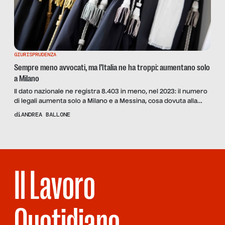
GIURISPRUDENZA
Sempre meno avvocati, ma l’Italia ne ha troppi: aumentano solo
a Milano
Il dato nazionale ne registra 8.403 in meno, nel 2023: il numero
di legali aumenta solo a Milano e a Messina, cosa dovuta alla
presenza di grandi studi professionali. Ma i redditi della
di
ANDREA BALLONE
categoria non sono più quelli di una volta. Ne parliamo con
Antonello Martinez, presidente dell’Associazione Italiana
Avvocati d’Impresa
Il Lavoro
Quotidiano