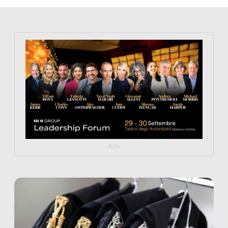
https://tinyurl.com/363fvfm9
Adv