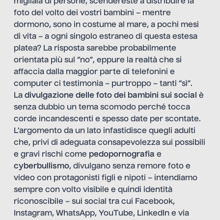
migliaia di persone, scendereste a distribuire la
foto del volto dei vostri bambini – mentre
dormono, sono in costume al mare, a pochi mesi
di vita – a ogni singolo estraneo di questa estesa
platea? La risposta sarebbe probabilmente
orientata più sul “no”, eppure la realtà che si
affaccia dalla maggior parte di telefonini e
computer ci testimonia – purtroppo – tanti “sì”.
La
divulgazione delle foto dei bambini sui social
è
senza dubbio un tema scomodo perché tocca
corde incandescenti e spesso date per scontate.
L’argomento da un lato infastidisce quegli adulti
che, privi di adeguata consapevolezza sui possibili
e gravi rischi come
pedopornografia
e
cyberbullismo
, divulgano senza remore foto e
video con protagonisti figli e nipoti – intendiamo
sempre con volto visibile e quindi identità
riconoscibile – sui social tra cui Facebook,
Instagram, WhatsApp, YouTube, LinkedIn e via