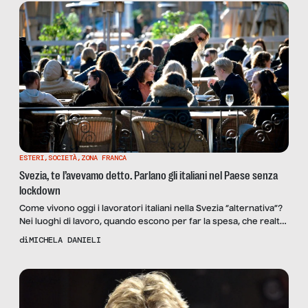
ESTERI
,
SOCIETÀ
,
ZONA FRANCA
Svezia, te l’avevamo detto. Parlano gli italiani nel Paese senza
lockdown
Come vivono oggi i lavoratori italiani nella Svezia “alternativa”?
Nei luoghi di lavoro, quando escono per far la spesa, che realtà
si ritrovano? Provengono dal Paese che per primo ha
di
MICHELA DANIELI
affrontato il dramma del contagio, che ha eseguito il più alto
numero al mondo di tamponi pro-capite, che ha applicato il più
ferreo e drammatico […]