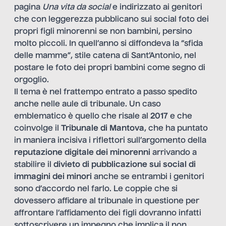
pagina
Una vita da social
e indirizzato ai genitori
che con leggerezza pubblicano sui social foto dei
propri figli minorenni se non bambini, persino
molto piccoli. In quell’anno si diffondeva la “sfida
delle mamme”, stile catena di Sant’Antonio, nel
postare le foto dei propri bambini come segno di
orgoglio.
Il tema è nel frattempo entrato a passo spedito
anche nelle aule di tribunale. Un caso
emblematico è quello che risale al
2017
e che
coinvolge il
Tribunale di Mantova
, che ha puntato
in maniera incisiva i riflettori sull’argomento della
reputazione digitale dei minorenni
arrivando a
stabilire il
divieto di pubblicazione sui social di
immagini dei minori
anche se entrambi i genitori
sono d’accordo nel farlo. Le coppie che si
dovessero affidare al tribunale in questione per
affrontare l’affidamento dei figli dovranno infatti
sottoscrivere un impegno che implica il non