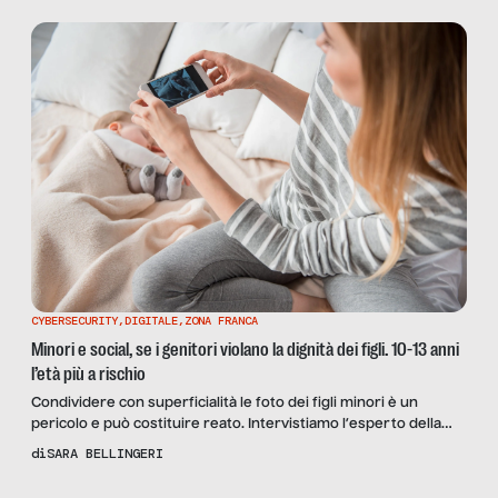
CYBERSECURITY
,
DIGITALE
,
ZONA FRANCA
Minori e social, se i genitori violano la dignità dei figli. 10-13 anni
l’età più a rischio
Condividere con superficialità le foto dei figli minori è un
pericolo e può costituire reato. Intervistiamo l’esperto della
Polizia Postale Rocco Nardulli: “Postare certe foto è follia, la
di
SARA BELLINGERI
rete non dimentica”.