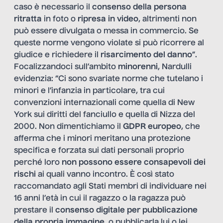
caso è necessario il
consenso della persona
ritratta
in foto o
ripresa in video
, altrimenti non
può essere divulgata o messa in commercio. Se
queste norme vengono violate si può ricorrere al
giudice e richiedere il
risarcimento del danno
”.
Focalizzandoci sull’ambito
minorenni
, Nardulli
evidenzia: “Ci sono svariate norme che tutelano i
minori e l’infanzia in particolare, tra cui
convenzioni internazionali come quella di New
York sui diritti del fanciullo e quella di Nizza del
2000. Non dimentichiamo il
GDPR europeo
, che
afferma che i minori meritano una protezione
specifica e forzata sui dati personali proprio
perché loro
non possono essere consapevoli dei
rischi
ai quali vanno incontro. È così stato
raccomandato agli Stati membri di individuare nei
16 anni l’età in cui il ragazzo o la ragazza può
prestare il
consenso digitale per pubblicazione
della propria immagine
, o pubblicarla lui o lei