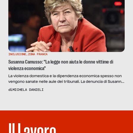
INCLUSIONE
,
ZONA FRANCA
Susanna Camusso: “La legge non aiuta le donne vittime di
violenza economica”
La violenza domestica e la dipendenza economica spesso non
vengono sanate nelle aule dei tribunali. La denuncia di Susanna
Camusso a SenzaFiltro e l’esperienza di una vittima che non
di
MICHELA DANIELI
riesce a ottenere giustizia.
Il Lavoro