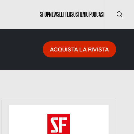
SHOP
NEWSLETTER
SOSTIENICI
PODCAST
Cerca
ACQUISTA LA RIVISTA
https://www.informazionesenzafiltro.it/sostienici