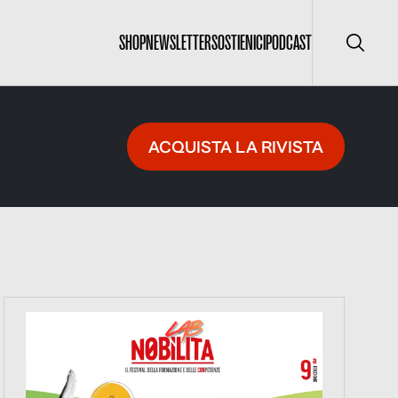
SHOP
NEWSLETTER
SOSTIENICI
PODCAST
Cerca
ACQUISTA LA RIVISTA
https://www.nobilitafestival.com