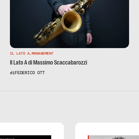
IL LATO A
,
MANAGEMENT
Il Lato A di Massimo Scaccabarozzi
di
FEDERICO OTT