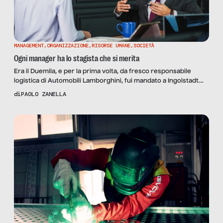
MANAGEMENT
,
ORGANIZZAZIONE
,
RISORSE UMANE
,
SOCIETÀ
Ogni manager ha lo stagista che si merita
Era il Duemila, e per la prima volta, da fresco responsabile
logistica di Automobili Lamborghini, fui mandato a Ingolstadt
per imparare le best practice della casa madre, Audi, da
di
PAOLO ZANELLA
portare e avviare come novello predicatore in quel di
Sant’Agata Bolognese. Giornate intense e ricche di spunti tra
sistemi di programmazione della produzione, lean
manufacturing, linee […]