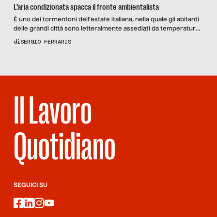
L’aria condizionata spacca il fronte ambientalista
È uno dei tormentoni dell’estate italiana, nella quale gli abitanti
delle grandi città sono letteralmente assediati da temperature
che sono più alte di circa cinque gradi con tassi d’umidità simili
di
SERGIO FERRARIS
alle regioni monsoniche. Parliamo dell’aria condizionata che se
da un lato è la principale “imputata” degli alti consumi elettrici,
dall’altro viene considerata come dannosa per […]
Il Lavoro
Quotidiano
SEGUICI SU
facebook
linkedin
instagram
youtube