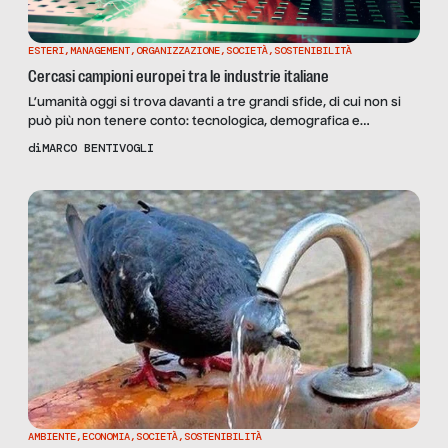
ESTERI
,
MANAGEMENT
,
ORGANIZZAZIONE
,
SOCIETÀ
,
SOSTENIBILITÀ
Cercasi campioni europei tra le industrie italiane
L’umanità oggi si trova davanti a tre grandi sfide, di cui non si
può più non tenere conto: tecnologica, demografica e
ambientale. Nel ruolo sindacale più autentico c’è già la chiave
di
MARCO BENTIVOGLI
per affrontare queste partite del futuro: il sindacato, infatti,
strutturalmente deve sempre tenere insieme le emergenze
con la prospettiva. La crisi economica ha continuato […]
AMBIENTE
,
ECONOMIA
,
SOCIETÀ
,
SOSTENIBILITÀ