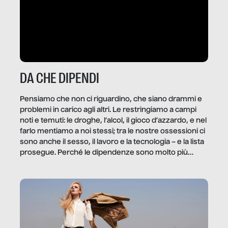
DA CHE DIPENDI
Pensiamo che non ci riguardino, che siano drammi e
problemi in carico agli altri. Le restringiamo a campi
noti e temuti: le droghe, l’alcol, il gioco d’azzardo, e nel
farlo mentiamo a noi stessi; tra le nostre ossessioni ci
sono anche il sesso, il lavoro e la tecnologia – e la lista
prosegue. Perché le dipendenze sono molto più
diffuse e subdole di quanto saremmo disposti ad
ammettere, e per ogni vittima c’è qualcuno che ne
trae un guadagno. In questo reportage vediamo
quale e come.