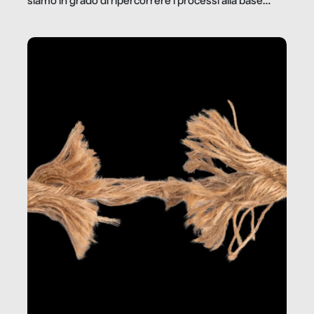
siamo in grado di ripercorrere i processi alla base
della produzione di ciò che diamo per scontato?
Questo reportage è un viaggio nel lavoro invisibile
dietro gli oggetti e i servizi che fanno la nostra vita
quotidiana.