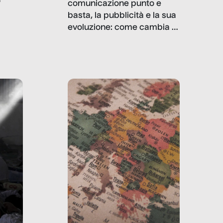
comunicazione punto e
basta, la pubblicità e la sua
, infografiche
evoluzione: come cambia il
filo rosso che dalle aziende
e e
porta ai clienti. Ne usciremo
ro
davvero migliori, sotto
ia,
questo punto di vista?
e,
,
izia,