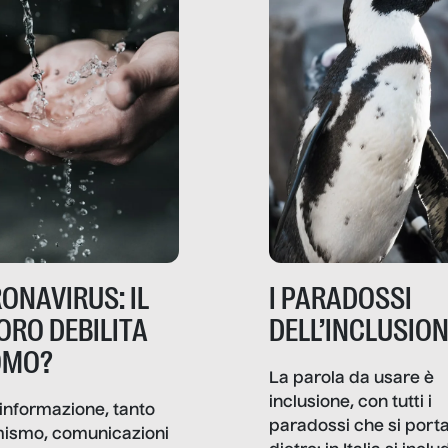
ONAVIRUS: IL
I PARADOSSI
ORO DEBILITA
DELL’INCLUSIO
OMO?
La parola da usare è
inclusione, con tutti i
informazione, tanto
paradossi che si port
mismo, comunicazioni