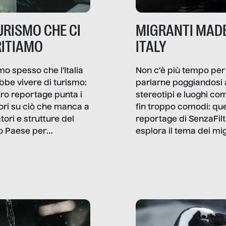
TURISMO CHE CI
MIGRANTI MADE
ITIAMO
ITALY
mo spesso che l’Italia
Non c’è più tempo per
bbe vivere di turismo:
parlarne poggiandosi 
stro reportage punta i
stereotipi e luoghi co
ttori su ciò che manca a
fin troppo comodi: qu
tori e strutture del
reportage di SenzaFilt
o Paese per
esplora il tema dei mi
etizzarlo.
sotto i molteplici profil
cui non arriva mai trac
compreso quello degli
immigrati che – quan
possono – addirittura 
ripensano.