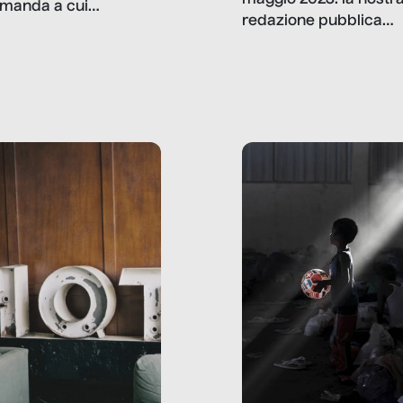
manda a cui
redazione pubblica
amo rispondere è:
dati, storie, interviste
mmo ancora scrivere
che raccontano come
ma, da adulti? Ecco le
stanno davvero le cos
te, nelle loro prove.
dove mancano davve
risorse. Sono la giustiz
la sanità, la ristorazion
la scuola, le fabbriche
la pubblica
amministrazione, l’edil
il sociale.