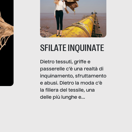
SFILATE INQUINATE
Dietro tessuti, griffe e
passerelle c’è una realtà di
inquinamento, sfruttamento
e abusi. Dietro la moda c’è
la filiera del tessile, una
delle più lunghe e
impattanti dal punto di vista
sociale e ambientale. In
questo reportage mettiamo
in luce le gravi