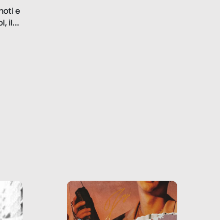
problematiche del settore e
noti e
la malafede dei grandi
, il
marchi.
farlo
tra le
ono
o e la
o più
uanto
he ne
questo
ale e