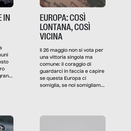
 IN
EUROPA: COSÌ
LONTANA, COSÌ
VICINA
a
Il 26 maggio non si vota per
muni
una vittoria singola ma
esto
comune: il coraggio di
ro
guardarci in faccia e capire
granti
se questa Europa ci
i di
somiglia, se noi somigliamo
cia,
a lei. Per provare a
rispondere, SenzaFiltro ha
do
indagato il mestiere della
ci
politica italiana ed europea,
che lingua parla e che
strumenti usa, come