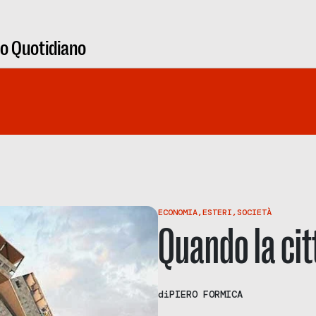
ro Quotidiano
ECONOMIA
,
ESTERI
,
SOCIETÀ
Quando la cit
di
PIERO FORMICA