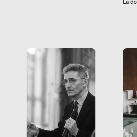
La do
con pesanti effetti
volev
psicologici e sociali, ed è
sapre
più vicina di quanto si pensi:
un te
non esiste solo nel Terzo
rispos
mondo, ma anche in Italia,
dove coinvolge 336.000
minori. […]