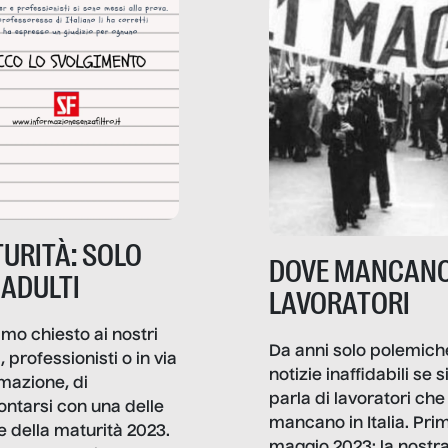
URITÀ: SOLO
DOVE MANCANO
 ADULTI
LAVORATORI
mo chiesto ai nostri
Da anni solo polemich
i, professionisti o in via
notizie inaffidabili se s
rmazione, di
parla di lavoratori che
ontarsi con una delle
mancano in Italia. Pri
e della maturità 2023.
maggio 2023: la nostr