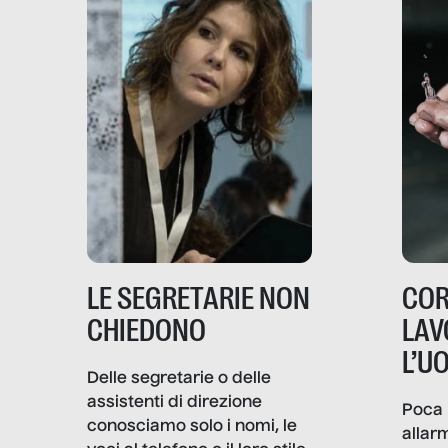
LE SEGRETARIE NON
COR
CHIEDONO
LAV
L’U
Delle segretarie o delle
assistenti di direzione
Poca 
conosciamo solo i nomi, le
allar