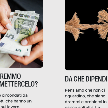
TREMMO
DA CHE DIPENDI
METTERCELO?
Pensiamo che non ci
 circondati da
riguardino, che siano
tti che hanno un
drammi e problemi in
sul lavoro,
carico agli altri. Le