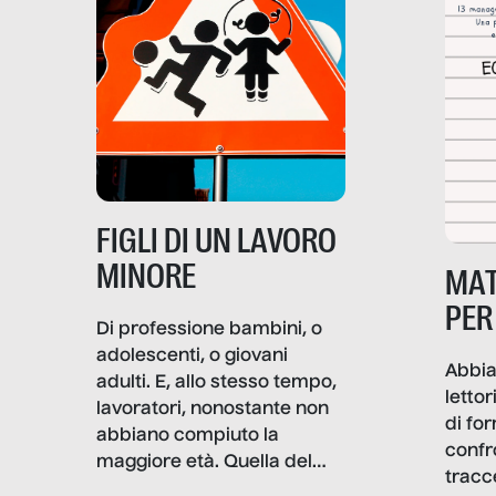
soprattutto nei luoghi di
lavoro rovescia la sua
frattura. Questo reportage
gravità.
nasce dall’idea che guerre
e crisi penetrino nel tessuto
più intimo delle società per
alterarne le molecole
professionali – e, attraverso
esse, il senso stesso della
dignità.
FIGLI DI UN LAVORO
MINORE
MAT
PER
Di professione bambini, o
adolescenti, o giovani
Abbia
adulti. E, allo stesso tempo,
lettor
lavoratori, nonostante non
di fo
abbiano compiuto la
confr
maggiore età. Quella del
tracc
lavoro minorile è una piaga