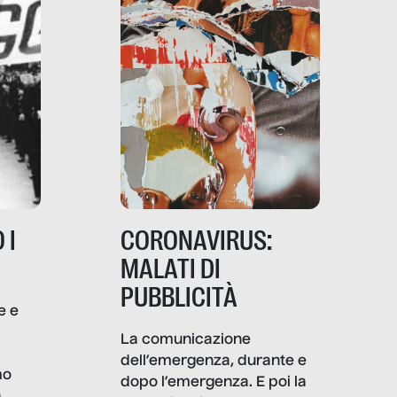
 I
CORONAVIRUS:
MALATI DI
PUBBLICITÀ
e e
i
La comunicazione
dell’emergenza, durante e
mo
dopo l’emergenza. E poi la
a