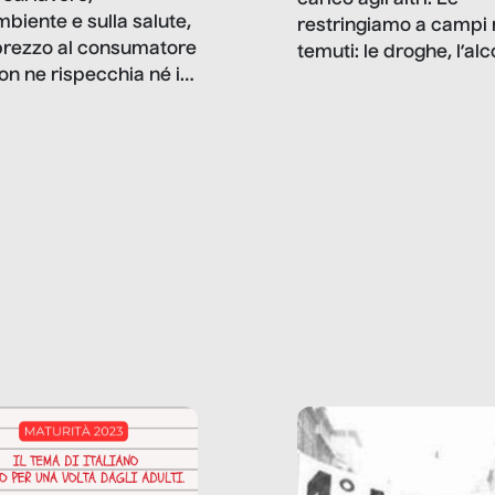
mbiente e sulla salute,
restringiamo a campi 
prezzo al consumatore
temuti: le droghe, l’alcol
on ne rispecchia né il
gioco d’azzardo, e nel 
 né i lati in ombra. Da
mentiamo a noi stessi; 
ncerto a una borsa
nostre ossessioni ci s
ianale, da uno
anche il sesso, il lavor
phone fino a una
tecnologia – e la lista
glietta d’acqua, siamo
prosegue. Perché le
do di ripercorrere i
dipendenze sono molt
ssi alla base della
diffuse e subdole di q
zione di ciò che
saremmo disposti ad
 per scontato?
ammettere, e per ogni
o reportage è un
vittima c’è qualcuno c
o nel lavoro invisibile
trae un guadagno. In 
 gli oggetti e i servizi
reportage vediamo qu
anno la nostra vita
come.
diana.