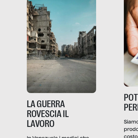
PO
LA GUERRA
PER
ROVESCIA IL
LAVORO
Siamo
prodo
costo 