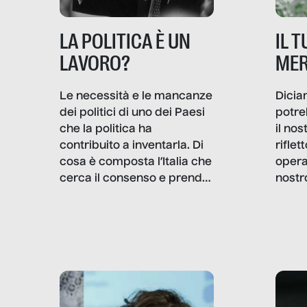
IL 
LA POLITICA È UN
MER
LAVORO?
Dicia
Le necessità e le mancanze
potre
dei politici di uno dei Paesi
il no
che la politica ha
rifle
contribuito a inventarla. Di
opera
cosa è composta l’Italia che
nostr
cerca il consenso e prende
concr
le decisioni?