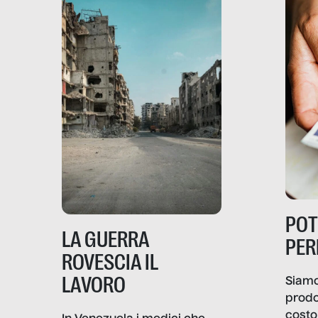
PO
LA GUERRA
PER
ROVESCIA IL
LAVORO
Siamo
prodo
costo 