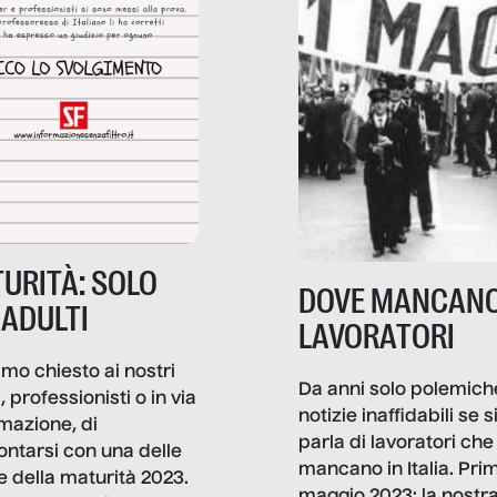
URITÀ: SOLO
DOVE MANCANO
 ADULTI
LAVORATORI
mo chiesto ai nostri
Da anni solo polemich
i, professionisti o in via
notizie inaffidabili se s
rmazione, di
parla di lavoratori che
ontarsi con una delle
mancano in Italia. Pri
e della maturità 2023.
maggio 2023: la nostr