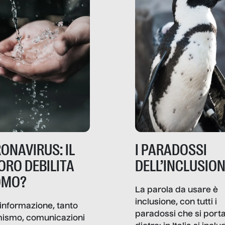
ONAVIRUS: IL
I PARADOSSI
ORO DEBILITA
DELL’INCLUSIO
OMO?
La parola da usare è
inclusione, con tutti i
informazione, tanto
paradossi che si port
mismo, comunicazioni