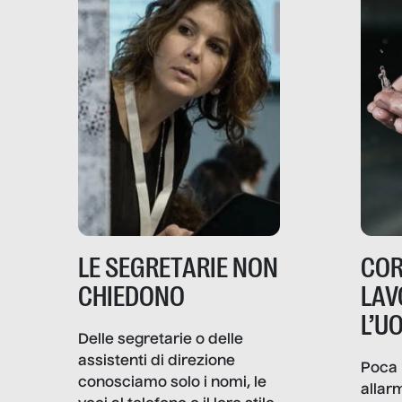
LE SEGRETARIE NON
COR
CHIEDONO
LAV
L’U
Delle segretarie o delle
assistenti di direzione
Poca 
conosciamo solo i nomi, le
allar