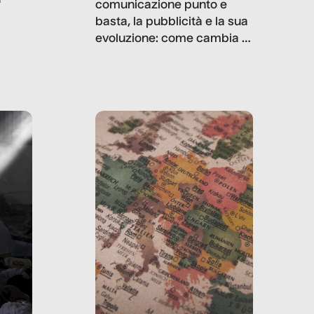
comunicazione punto e
basta, la pubblicità e la sua
, infografiche
evoluzione: come cambia il
filo rosso che dalle aziende
e e
porta ai clienti. Ne usciremo
ro
davvero migliori, sotto
ia,
questo punto di vista?
e,
,
izia,