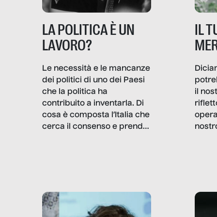
IL 
LA POLITICA È UN
MER
LAVORO?
Dicia
Le necessità e le mancanze
potre
dei politici di uno dei Paesi
il no
che la politica ha
rifle
contribuito a inventarla. Di
opera
cosa è composta l’Italia che
nostr
cerca il consenso e prende
concr
le decisioni?