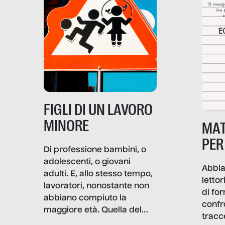
soprattutto nei luoghi di
lavoro rovescia la sua
frattura. Questo reportage
gravità.
nasce dall’idea che guerre
e crisi penetrino nel tessuto
più intimo delle società per
alterarne le molecole
professionali – e, attraverso
esse, il senso stesso della
dignità.
FIGLI DI UN LAVORO
MINORE
MAT
PER
Di professione bambini, o
adolescenti, o giovani
Abbia
adulti. E, allo stesso tempo,
lettor
lavoratori, nonostante non
di fo
abbiano compiuto la
confr
maggiore età. Quella del
tracc
lavoro minorile è una piaga