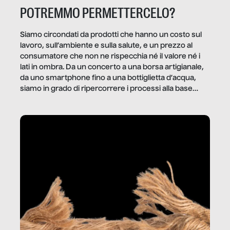
POTREMMO PERMETTERCELO?
Siamo circondati da prodotti che hanno un costo sul
lavoro, sull’ambiente e sulla salute, e un prezzo al
consumatore che non ne rispecchia né il valore né i
lati in ombra. Da un concerto a una borsa artigianale,
da uno smartphone fino a una bottiglietta d’acqua,
siamo in grado di ripercorrere i processi alla base
della produzione di ciò che diamo per scontato?
Questo reportage è un viaggio nel lavoro invisibile
dietro gli oggetti e i servizi che fanno la nostra vita
quotidiana.