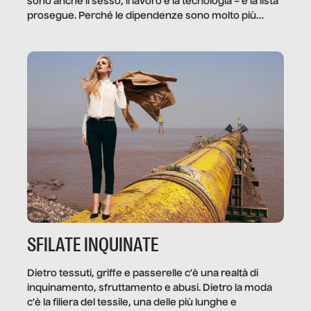
sono anche il sesso, il lavoro e la tecnologia – e la lista
prosegue. Perché le dipendenze sono molto più
diffuse e subdole di quanto saremmo disposti ad
ammettere, e per ogni vittima c’è qualcuno che ne
trae un guadagno. In questo reportage vediamo
quale e come.
SFILATE INQUINATE
Dietro tessuti, griffe e passerelle c’è una realtà di
inquinamento, sfruttamento e abusi. Dietro la moda
c’è la filiera del tessile, una delle più lunghe e