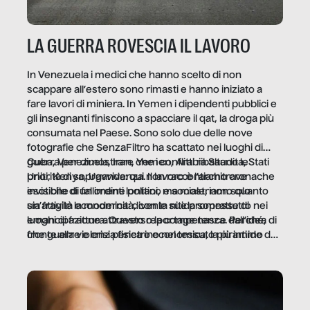
LA GUERRA ROVESCIA IL LAVORO
In Venezuela i medici che hanno scelto di non
scappare all’estero sono rimasti e hanno iniziato a
fare lavori di miniera. In Yemen i dipendenti pubblici e
gli insegnanti finiscono a spacciare il qat, la droga più
consumata nel Paese. Sono solo due delle nove
fotografie che SenzaFiltro ha scattato nei luoghi di
guerra per dimostrare che i conflitti ribaltano le
Cuba, Venezuela, Iran, Yemen, Arabia Saudita, Stati
priorità di sopravvivenza. Il lavoro è l’architrave
Uniti, Kenya, Uganda: qui non raccontiamo cronache
invisibile di un ordine politico e sociale, non solo
esotiche di fallimenti lontani, ma mostriamo quanto
un’attività economica: diventa nitida soprattutto nei
sia fragile la modernità, con le sue promesse di
luoghi di frattura. Questo reportage nasce dall’idea
emancipazione attraverso la competenza. Perché, di
che guerre e crisi penetrino nel tessuto più intimo
fronte alla violenza fisica o economica, la piramide del
delle società per alterarne le molecole professionali –
lavoro rovescia la sua gravità.
e, attraverso esse, il senso stesso della dignità.