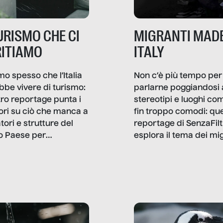
TURISMO CHE CI
MIGRANTI MADE
ITIAMO
ITALY
mo spesso che l’Italia
Non c’è più tempo per
bbe vivere di turismo:
parlarne poggiandosi 
stro reportage punta i
stereotipi e luoghi co
ttori su ciò che manca a
fin troppo comodi: qu
tori e strutture del
reportage di SenzaFilt
o Paese per
esplora il tema dei mi
etizzarlo.
sotto i molteplici profil
cui non arriva mai trac
compreso quello degli
immigrati che – quan
possono – addirittura 
ripensano.