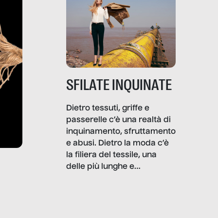
SFILATE INQUINATE
Dietro tessuti, griffe e
passerelle c’è una realtà di
inquinamento, sfruttamento
e abusi. Dietro la moda c’è
la filiera del tessile, una
delle più lunghe e
impattanti dal punto di vista
sociale e ambientale. In
questo reportage mettiamo
in luce le gravi