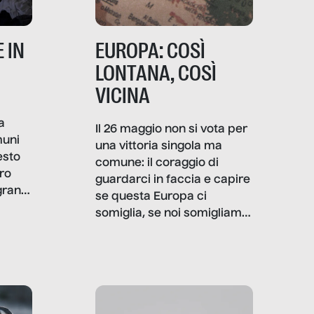
 IN
EUROPA: COSÌ
LONTANA, COSÌ
VICINA
a
Il 26 maggio non si vota per
muni
una vittoria singola ma
esto
comune: il coraggio di
ro
guardarci in faccia e capire
granti
se questa Europa ci
i di
somiglia, se noi somigliamo
cia,
a lei. Per provare a
rispondere, SenzaFiltro ha
do
indagato il mestiere della
ci
politica italiana ed europea,
che lingua parla e che