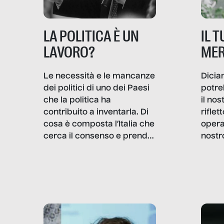
IL 
LA POLITICA È UN
MER
LAVORO?
Dicia
Le necessità e le mancanze
potre
dei politici di uno dei Paesi
il no
che la politica ha
rifle
contribuito a inventarla. Di
opera
cosa è composta l’Italia che
nostr
cerca il consenso e prende
concr
le decisioni?