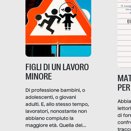
soprattutto nei luoghi di
lavoro rovescia la sua
frattura. Questo reportage
gravità.
nasce dall’idea che guerre
e crisi penetrino nel tessuto
più intimo delle società per
alterarne le molecole
professionali – e, attraverso
esse, il senso stesso della
dignità.
FIGLI DI UN LAVORO
MINORE
MAT
PER
Di professione bambini, o
adolescenti, o giovani
Abbia
adulti. E, allo stesso tempo,
lettor
lavoratori, nonostante non
di fo
abbiano compiuto la
confr
maggiore età. Quella del
tracc