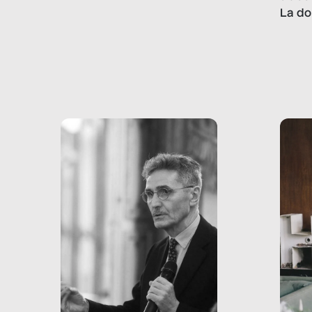
lavoro minorile è una piaga
La do
con pesanti effetti
volev
psicologici e sociali, ed è
sapre
più vicina di quanto si pensi:
un te
non esiste solo nel Terzo
rispos
mondo, ma anche in Italia,
dove coinvolge 336.000
minori. […]