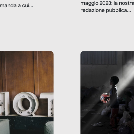
maggio 2023: la nostr
manda a cui
redazione pubblica
amo rispondere è:
dati, storie, interviste
mmo ancora scrivere
che raccontano come
ma, da adulti? Ecco le
stanno davvero le cos
te, nelle loro prove.
dove mancano davve
risorse. Sono la giustiz
la sanità, la ristorazion
la scuola, le fabbriche
la pubblica
amministrazione, l’edil
il sociale.