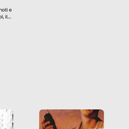
problematiche del settore e
noti e
la malafede dei grandi
, il
marchi.
farlo
tra le
ono
o e la
o più
uanto
he ne
questo
ale e