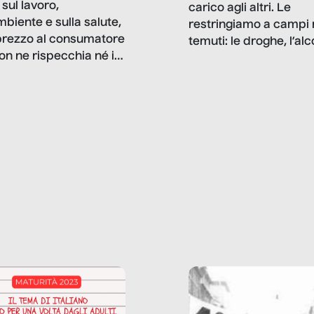
sul lavoro,
carico agli altri. Le
mbiente e sulla salute,
restringiamo a campi 
prezzo al consumatore
temuti: le droghe, l’alcol
on ne rispecchia né il
gioco d’azzardo, e nel 
 né i lati in ombra. Da
mentiamo a noi stessi; 
ncerto a una borsa
nostre ossessioni ci s
ianale, da uno
anche il sesso, il lavor
phone fino a una
tecnologia – e la lista
glietta d’acqua, siamo
prosegue. Perché le
do di ripercorrere i
dipendenze sono molt
ssi alla base della
diffuse e subdole di q
zione di ciò che
saremmo disposti ad
 per scontato?
ammettere, e per ogni
o reportage è un
vittima c’è qualcuno c
o nel lavoro invisibile
trae un guadagno. In 
 gli oggetti e i servizi
reportage vediamo qu
anno la nostra vita
come.
diana.