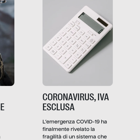
strumenti usa, come
comunica, quanto vale […]
CORONAVIRUS, IVA
NE
ESCLUSA
L’emergenza COVID-19 ha
finalmente rivelato la
a
fragilità di un sistema che