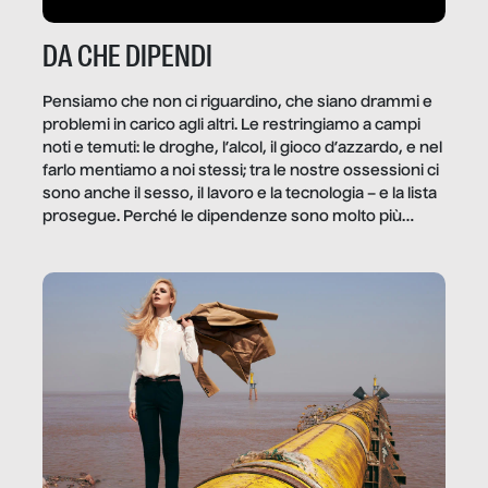
DA CHE DIPENDI
Pensiamo che non ci riguardino, che siano drammi e
problemi in carico agli altri. Le restringiamo a campi
noti e temuti: le droghe, l’alcol, il gioco d’azzardo, e nel
farlo mentiamo a noi stessi; tra le nostre ossessioni ci
sono anche il sesso, il lavoro e la tecnologia – e la lista
prosegue. Perché le dipendenze sono molto più
diffuse e subdole di quanto saremmo disposti ad
ammettere, e per ogni vittima c’è qualcuno che ne
trae un guadagno. In questo reportage vediamo
quale e come.