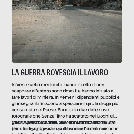
LA GUERRA ROVESCIA IL LAVORO
In Venezuela i medici che hanno scelto di non
scappare all’estero sono rimasti e hanno iniziato a
fare lavori di miniera. In Yemen i dipendenti pubblici e
gli insegnanti finiscono a spacciare il qat, la droga più
consumata nel Paese. Sono solo due delle nove
fotografie che SenzaFiltro ha scattato nei luoghi di
guerra per dimostrare che i conflitti ribaltano le
Cuba, Venezuela, Iran, Yemen, Arabia Saudita, Stati
priorità di sopravvivenza. Il lavoro è l’architrave
Uniti, Kenya, Uganda: qui non raccontiamo cronache