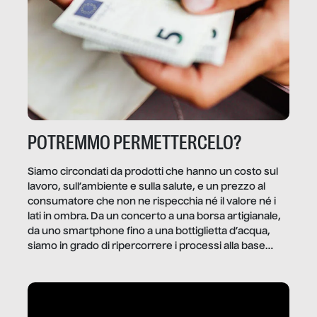
POTREMMO PERMETTERCELO?
Siamo circondati da prodotti che hanno un costo sul
lavoro, sull’ambiente e sulla salute, e un prezzo al
consumatore che non ne rispecchia né il valore né i
lati in ombra. Da un concerto a una borsa artigianale,
da uno smartphone fino a una bottiglietta d’acqua,
siamo in grado di ripercorrere i processi alla base
della produzione di ciò che diamo per scontato?
Questo reportage è un viaggio nel lavoro invisibile
dietro gli oggetti e i servizi che fanno la nostra vita
quotidiana.