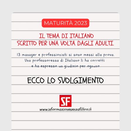
coinvolge 336.000 minori. […]