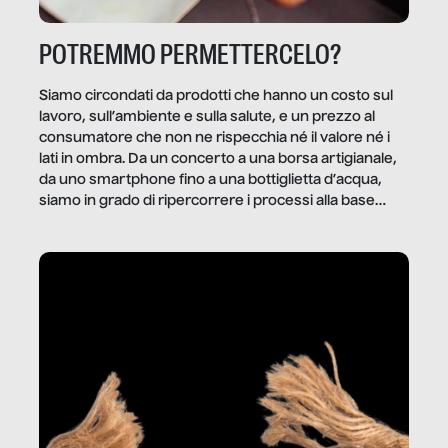
POTREMMO PERMETTERCELO?
Siamo circondati da prodotti che hanno un costo sul
lavoro, sull’ambiente e sulla salute, e un prezzo al
consumatore che non ne rispecchia né il valore né i
lati in ombra. Da un concerto a una borsa artigianale,
da uno smartphone fino a una bottiglietta d’acqua,
siamo in grado di ripercorrere i processi alla base
della produzione di ciò che diamo per scontato?
Questo reportage è un viaggio nel lavoro invisibile
dietro gli oggetti e i servizi che fanno la nostra vita
quotidiana.