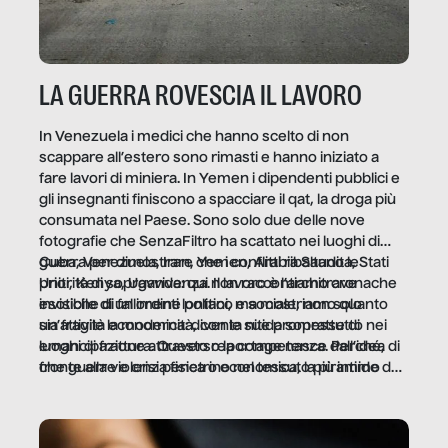
LA GUERRA ROVESCIA IL LAVORO
In Venezuela i medici che hanno scelto di non
scappare all’estero sono rimasti e hanno iniziato a
fare lavori di miniera. In Yemen i dipendenti pubblici e
gli insegnanti finiscono a spacciare il qat, la droga più
consumata nel Paese. Sono solo due delle nove
fotografie che SenzaFiltro ha scattato nei luoghi di
guerra per dimostrare che i conflitti ribaltano le
Cuba, Venezuela, Iran, Yemen, Arabia Saudita, Stati
priorità di sopravvivenza. Il lavoro è l’architrave
Uniti, Kenya, Uganda: qui non raccontiamo cronache
invisibile di un ordine politico e sociale, non solo
esotiche di fallimenti lontani, ma mostriamo quanto
un’attività economica: diventa nitida soprattutto nei
sia fragile la modernità, con le sue promesse di
luoghi di frattura. Questo reportage nasce dall’idea
emancipazione attraverso la competenza. Perché, di
che guerre e crisi penetrino nel tessuto più intimo
fronte alla violenza fisica o economica, la piramide del
delle società per alterarne le molecole professionali –
lavoro rovescia la sua gravità.
e, attraverso esse, il senso stesso della dignità.