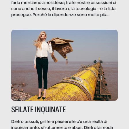
farlo mentiamo a noi stessi; tra le nostre ossessioni ci
sono anche il sesso, il lavoro e la tecnologia – e la lista
prosegue. Perché le dipendenze sono molto più
diffuse e subdole di quanto saremmo disposti ad
ammettere, e per ogni vittima c’è qualcuno che ne
trae un guadagno. In questo reportage vediamo
quale e come.
SFILATE INQUINATE
Dietro tessuti, griffe e passerelle c’è una realtà di
inquinamento, sfruttamento e abusi. Dietro la moda