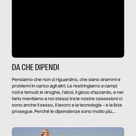
DA CHE DIPENDI
Pensiamo che non ci riguardino, che siano drammi e
problemi in carico agli altri. Le restringiamo a campi
noti e temuti: le droghe, l’alcol, il gioco d’azzardo, e nel
farlo mentiamo a noi stessi; tra le nostre ossessioni ci
sono anche il sesso, il lavoro e la tecnologia – e la lista
prosegue. Perché le dipendenze sono molto più
diffuse e subdole di quanto saremmo disposti ad
ammettere, e per ogni vittima c’è qualcuno che ne
trae un guadagno. In questo reportage vediamo