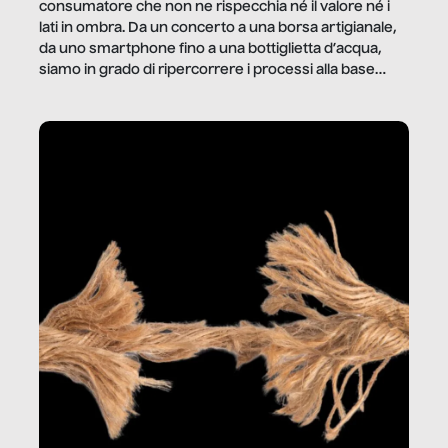
consumatore che non ne rispecchia né il valore né i
lati in ombra. Da un concerto a una borsa artigianale,
da uno smartphone fino a una bottiglietta d’acqua,
siamo in grado di ripercorrere i processi alla base
della produzione di ciò che diamo per scontato?
Questo reportage è un viaggio nel lavoro invisibile
dietro gli oggetti e i servizi che fanno la nostra vita
quotidiana.