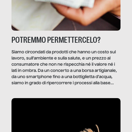
POTREMMO PERMETTERCELO?
Siamo circondati da prodotti che hanno un costo sul
lavoro, sull’ambiente e sulla salute, e un prezzo al
consumatore che non ne rispecchia né il valore né i
lati in ombra. Da un concerto a una borsa artigianale,
da uno smartphone fino a una bottiglietta d’acqua,
siamo in grado di ripercorrere i processi alla base
della produzione di ciò che diamo per scontato?
Questo reportage è un viaggio nel lavoro invisibile
dietro gli oggetti e i servizi che fanno la nostra vita
quotidiana.