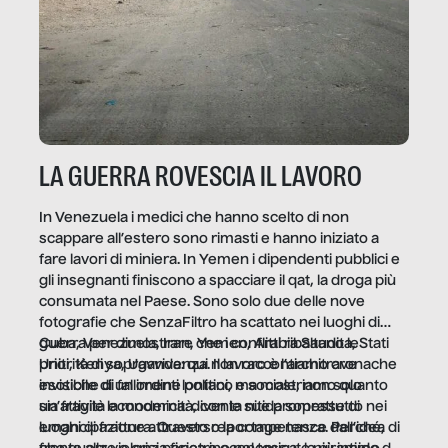
LA GUERRA ROVESCIA IL LAVORO
In Venezuela i medici che hanno scelto di non
scappare all’estero sono rimasti e hanno iniziato a
fare lavori di miniera. In Yemen i dipendenti pubblici e
gli insegnanti finiscono a spacciare il qat, la droga più
consumata nel Paese. Sono solo due delle nove
fotografie che SenzaFiltro ha scattato nei luoghi di
guerra per dimostrare che i conflitti ribaltano le
Cuba, Venezuela, Iran, Yemen, Arabia Saudita, Stati
priorità di sopravvivenza. Il lavoro è l’architrave
Uniti, Kenya, Uganda: qui non raccontiamo cronache
invisibile di un ordine politico e sociale, non solo
esotiche di fallimenti lontani, ma mostriamo quanto
un’attività economica: diventa nitida soprattutto nei
sia fragile la modernità, con le sue promesse di
luoghi di frattura. Questo reportage nasce dall’idea
emancipazione attraverso la competenza. Perché, di