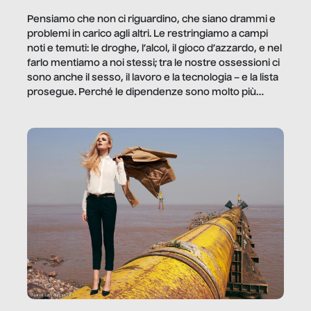
Pensiamo che non ci riguardino, che siano drammi e
problemi in carico agli altri. Le restringiamo a campi
noti e temuti: le droghe, l’alcol, il gioco d’azzardo, e nel
farlo mentiamo a noi stessi; tra le nostre ossessioni ci
sono anche il sesso, il lavoro e la tecnologia – e la lista
prosegue. Perché le dipendenze sono molto più
diffuse e subdole di quanto saremmo disposti ad
ammettere, e per ogni vittima c’è qualcuno che ne
trae un guadagno. In questo reportage vediamo
quale e come.