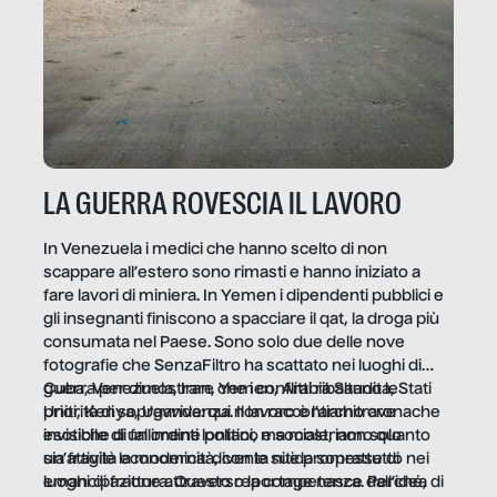
LA GUERRA ROVESCIA IL LAVORO
In Venezuela i medici che hanno scelto di non
scappare all’estero sono rimasti e hanno iniziato a
fare lavori di miniera. In Yemen i dipendenti pubblici e
gli insegnanti finiscono a spacciare il qat, la droga più
consumata nel Paese. Sono solo due delle nove
fotografie che SenzaFiltro ha scattato nei luoghi di
guerra per dimostrare che i conflitti ribaltano le
Cuba, Venezuela, Iran, Yemen, Arabia Saudita, Stati
priorità di sopravvivenza. Il lavoro è l’architrave
Uniti, Kenya, Uganda: qui non raccontiamo cronache
invisibile di un ordine politico e sociale, non solo
esotiche di fallimenti lontani, ma mostriamo quanto
un’attività economica: diventa nitida soprattutto nei
sia fragile la modernità, con le sue promesse di
luoghi di frattura. Questo reportage nasce dall’idea
emancipazione attraverso la competenza. Perché, di