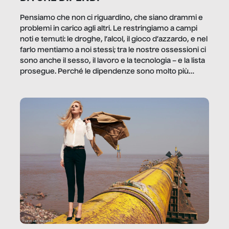
Pensiamo che non ci riguardino, che siano drammi e
problemi in carico agli altri. Le restringiamo a campi
noti e temuti: le droghe, l’alcol, il gioco d’azzardo, e nel
farlo mentiamo a noi stessi; tra le nostre ossessioni ci
sono anche il sesso, il lavoro e la tecnologia – e la lista
prosegue. Perché le dipendenze sono molto più
diffuse e subdole di quanto saremmo disposti ad
ammettere, e per ogni vittima c’è qualcuno che ne
trae un guadagno. In questo reportage vediamo
quale e come.