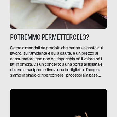
POTREMMO PERMETTERCELO?
Siamo circondati da prodotti che hanno un costo sul
lavoro, sull’ambiente e sulla salute, e un prezzo al
consumatore che non ne rispecchia né il valore né i
lati in ombra. Da un concerto a una borsa artigianale,
da uno smartphone fino a una bottiglietta d’acqua,
siamo in grado di ripercorrere i processi alla base
della produzione di ciò che diamo per scontato?
Questo reportage è un viaggio nel lavoro invisibile
dietro gli oggetti e i servizi che fanno la nostra vita
quotidiana.