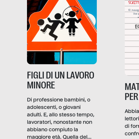
economica: diventa nitida
economica, la piramide del
soprattutto nei luoghi di
lavoro rovescia la sua
frattura. Questo reportage
gravità.
nasce dall’idea che guerre
e crisi penetrino nel tessuto
più intimo delle società per
alterarne le molecole
professionali – e, attraverso
esse, il senso stesso della
dignità.
FIGLI DI UN LAVORO
MINORE
MAT
PER
Di professione bambini, o
adolescenti, o giovani
Abbia
adulti. E, allo stesso tempo,
lettor
lavoratori, nonostante non
di fo
abbiano compiuto la
confr
maggiore età. Quella del