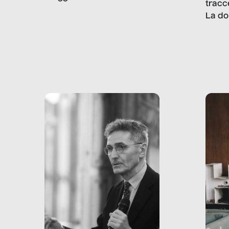
tracc
lavoro minorile è una piaga
La do
con pesanti effetti
volev
psicologici e sociali, ed è
sapre
più vicina di quanto si pensi:
un te
non esiste solo nel Terzo
rispos
mondo, ma anche in Italia,
dove coinvolge 336.000
minori. […]