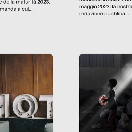
mancano in Italia. Pri
e della maturità 2023.
maggio 2023: la nostr
manda a cui
redazione pubblica
amo rispondere è:
dati, storie, interviste
mmo ancora scrivere
che raccontano come
ma, da adulti? Ecco le
stanno davvero le cos
te, nelle loro prove.
dove mancano davve
risorse. Sono la giustiz
la sanità, la ristorazion
la scuola, le fabbriche
la pubblica
amministrazione, l’edil
il sociale.