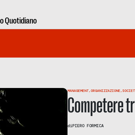
ro Quotidiano
MANAGEMENT
,
ORGANIZZAZIONE
,
SOCIET
Competere tr
di
PIERO FORMICA