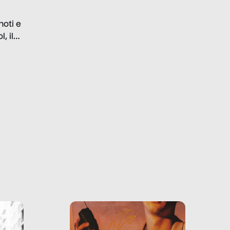
in luce le gravi
problematiche del settore e
noti e
la malafede dei grandi
, il
marchi.
farlo
tra le
ono
o e la
o più
uanto
he ne
questo
ale e