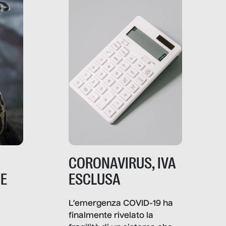
strumenti usa, come
comunica, quanto vale […]
CORONAVIRUS, IVA
NE
ESCLUSA
L’emergenza COVID-19 ha
finalmente rivelato la