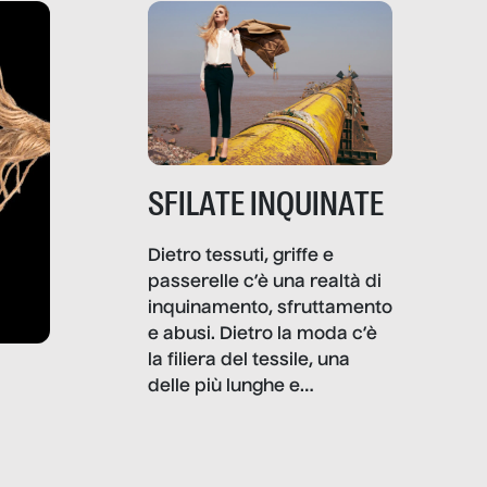
SFILATE INQUINATE
Dietro tessuti, griffe e
passerelle c’è una realtà di
inquinamento, sfruttamento
e abusi. Dietro la moda c’è
la filiera del tessile, una
delle più lunghe e
impattanti dal punto di vista
sociale e ambientale. In
questo reportage mettiamo