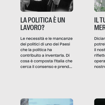
IL 
LA POLITICA È UN
MER
LAVORO?
Dicia
Le necessità e le mancanze
potre
dei politici di uno dei Paesi
il no
che la politica ha
rifle
contribuito a inventarla. Di
opera
cosa è composta l’Italia che
nostr
cerca il consenso e prende
concr
le decisioni?