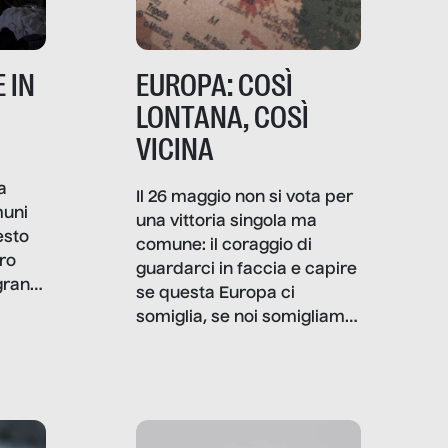
 IN
EUROPA: COSÌ
LONTANA, COSÌ
VICINA
a
Il 26 maggio non si vota per
muni
una vittoria singola ma
esto
comune: il coraggio di
ro
guardarci in faccia e capire
granti
se questa Europa ci
i di
somiglia, se noi somigliamo
cia,
a lei. Per provare a
rispondere, SenzaFiltro ha
do
indagato il mestiere della
ci
politica italiana ed europea,
che lingua parla e che