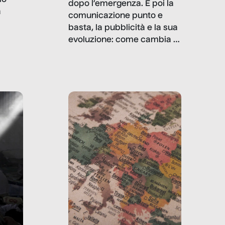
mo
dopo l’emergenza. E poi la
a
comunicazione punto e
basta, la pubblicità e la sua
, infografiche
evoluzione: come cambia il
filo rosso che dalle aziende
e e
porta ai clienti. Ne usciremo
ro
davvero migliori, sotto
ia,
questo punto di vista?
e,
,
izia,