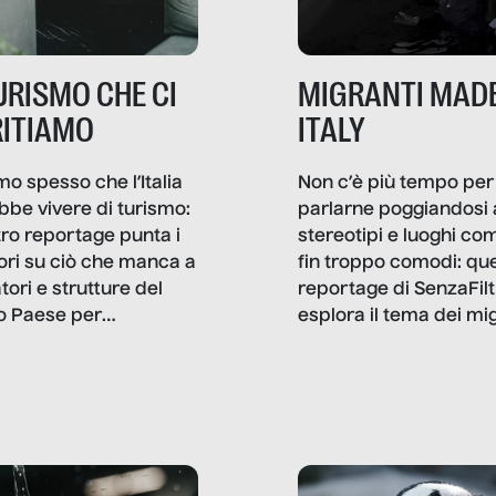
TURISMO CHE CI
MIGRANTI MADE
ITIAMO
ITALY
mo spesso che l’Italia
Non c’è più tempo per
bbe vivere di turismo:
parlarne poggiandosi 
stro reportage punta i
stereotipi e luoghi co
ttori su ciò che manca a
fin troppo comodi: qu
tori e strutture del
reportage di SenzaFilt
o Paese per
esplora il tema dei mi
etizzarlo.
sotto i molteplici profil
cui non arriva mai trac
compreso quello degli
immigrati che – quan
possono – addirittura 
ripensano.