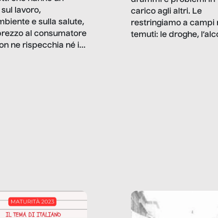
drammi e problemi in
sul lavoro,
carico agli altri. Le
mbiente e sulla salute,
restringiamo a campi 
prezzo al consumatore
temuti: le droghe, l’alcol
on ne rispecchia né il
gioco d’azzardo, e nel 
 né i lati in ombra. Da
mentiamo a noi stessi; 
ncerto a una borsa
nostre ossessioni ci s
ianale, da uno
anche il sesso, il lavor
phone fino a una
tecnologia – e la lista
glietta d’acqua, siamo
prosegue. Perché le
do di ripercorrere i
dipendenze sono molt
ssi alla base della
diffuse e subdole di q
zione di ciò che
saremmo disposti ad
 per scontato?
ammettere, e per ogni
o reportage è un
vittima c’è qualcuno c
o nel lavoro invisibile
trae un guadagno. In 
 gli oggetti e i servizi
reportage vediamo qu
anno la nostra vita
come.
diana.