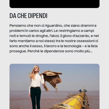
DA CHE DIPENDI
Pensiamo che non ci riguardino, che siano drammi e
problemi in carico agli altri. Le restringiamo a campi
noti e temuti: le droghe, l’alcol, il gioco d’azzardo, e nel
farlo mentiamo a noi stessi; tra le nostre ossessioni ci
sono anche il sesso, il lavoro e la tecnologia – e la lista
prosegue. Perché le dipendenze sono molto più
diffuse e subdole di quanto saremmo disposti ad
ammettere, e per ogni vittima c’è qualcuno che ne
trae un guadagno. In questo reportage vediamo
quale e come.