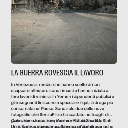
LA GUERRA ROVESCIA IL LAVORO
In Venezuela i medici che hanno scelto di non
scappare all’estero sono rimasti e hanno iniziato a
fare lavori di miniera. In Yemen i dipendenti pubblici e
gli insegnanti finiscono a spacciare il qat, la droga più
consumata nel Paese. Sono solo due delle nove
fotografie che SenzaFiltro ha scattato nei luoghi di
guerra per dimostrare che i conflitti ribaltano le
Cuba, Venezuela, Iran, Yemen, Arabia Saudita, Stati
priorità di sopravvivenza. Il lavoro è l’architrave
Uniti, Kenya, Uganda: qui non raccontiamo cronache