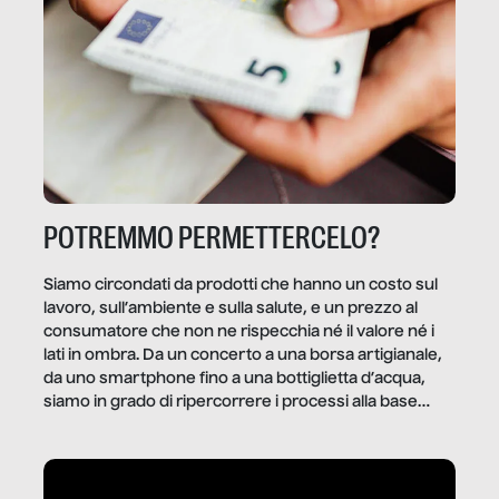
POTREMMO PERMETTERCELO?
Siamo circondati da prodotti che hanno un costo sul
lavoro, sull’ambiente e sulla salute, e un prezzo al
consumatore che non ne rispecchia né il valore né i
lati in ombra. Da un concerto a una borsa artigianale,
da uno smartphone fino a una bottiglietta d’acqua,
siamo in grado di ripercorrere i processi alla base
della produzione di ciò che diamo per scontato?
Questo reportage è un viaggio nel lavoro invisibile
dietro gli oggetti e i servizi che fanno la nostra vita
quotidiana.