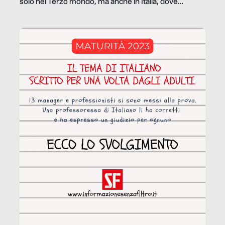
solo nel Terzo mondo, ma anche in Italia, dove
coinvolge 336.000 minori. […]