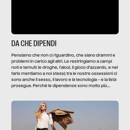
DA CHE DIPENDI
Pensiamo che non ci riguardino, che siano drammi e
problemi in carico agli altri. Le restringiamo a campi
noti e temuti: le droghe, l’alcol, il gioco d’azzardo, e nel
farlo mentiamo a noi stessi; tra le nostre ossessioni ci
sono anche il sesso, il lavoro e la tecnologia – e la lista
prosegue. Perché le dipendenze sono molto più
diffuse e subdole di quanto saremmo disposti ad
ammettere, e per ogni vittima c’è qualcuno che ne
trae un guadagno. In questo reportage vediamo
quale e come.