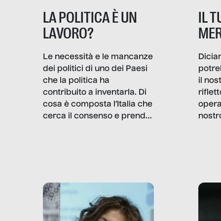
IL 
LA POLITICA È UN
MER
LAVORO?
Dicia
Le necessità e le mancanze
potre
dei politici di uno dei Paesi
il no
che la politica ha
rifle
contribuito a inventarla. Di
opera
cosa è composta l’Italia che
nostr
cerca il consenso e prende
concr
le decisioni?