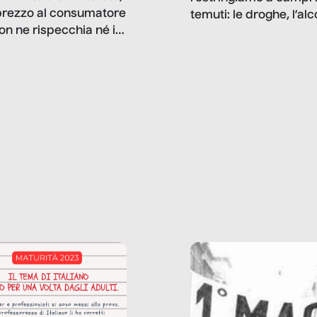
prezzo al consumatore
temuti: le droghe, l’alcol
on ne rispecchia né il
gioco d’azzardo, e nel 
 né i lati in ombra. Da
mentiamo a noi stessi; 
ncerto a una borsa
nostre ossessioni ci s
ianale, da uno
anche il sesso, il lavor
phone fino a una
tecnologia – e la lista
glietta d’acqua, siamo
prosegue. Perché le
do di ripercorrere i
dipendenze sono molt
ssi alla base della
diffuse e subdole di q
zione di ciò che
saremmo disposti ad
 per scontato?
ammettere, e per ogni
o reportage è un
vittima c’è qualcuno c
o nel lavoro invisibile
trae un guadagno. In 
 gli oggetti e i servizi
reportage vediamo qu
anno la nostra vita
come.
diana.