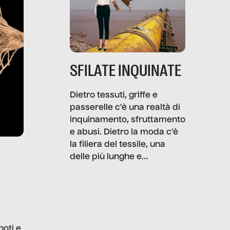
SFILATE INQUINATE
Dietro tessuti, griffe e
passerelle c’è una realtà di
inquinamento, sfruttamento
e abusi. Dietro la moda c’è
la filiera del tessile, una
delle più lunghe e
impattanti dal punto di vista
sociale e ambientale. In
questo reportage mettiamo
in luce le gravi
problematiche del settore e
noti e