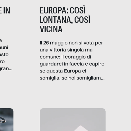
 IN
EUROPA: COSÌ
LONTANA, COSÌ
VICINA
a
Il 26 maggio non si vota per
muni
una vittoria singola ma
esto
comune: il coraggio di
ro
guardarci in faccia e capire
granti
se questa Europa ci
i di
somiglia, se noi somigliamo
cia,
a lei. Per provare a
rispondere, SenzaFiltro ha
do
indagato il mestiere della
ci
politica italiana ed europea,
che lingua parla e che
strumenti usa, come
comunica, quanto vale […]