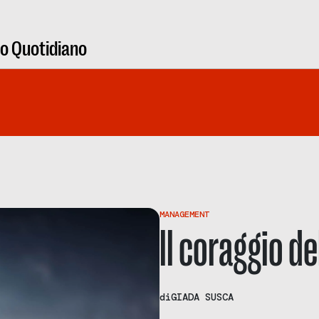
ro Quotidiano
MANAGEMENT
ll coraggio de
di
GIADA SUSCA