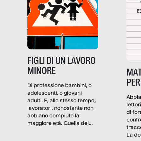
frattura. Questo reportage
gravità.
nasce dall’idea che guerre
e crisi penetrino nel tessuto
più intimo delle società per
alterarne le molecole
professionali – e, attraverso
esse, il senso stesso della
dignità.
FIGLI DI UN LAVORO
MINORE
MAT
PER
Di professione bambini, o
adolescenti, o giovani
Abbia
adulti. E, allo stesso tempo,
lettor
lavoratori, nonostante non
di fo
abbiano compiuto la
confr
maggiore età. Quella del
tracc
lavoro minorile è una piaga
La do
con pesanti effetti