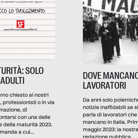
URITÀ: SOLO
DOVE MANCANO
 ADULTI
LAVORATORI
mo chiesto ai nostri
Da anni solo polemich
i, professionisti o in via
notizie inaffidabili se s
rmazione, di
parla di lavoratori che
ontarsi con una delle
mancano in Italia. Pri
e della maturità 2023.
maggio 2023: la nostr
manda a cui
redazione pubblica