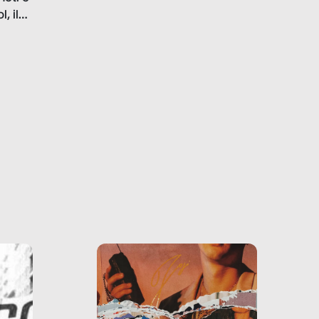
la malafede dei grandi
, il
marchi.
farlo
tra le
ono
o e la
o più
uanto
he ne
questo
ale e