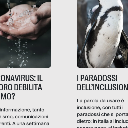
ONAVIRUS: IL
I PARADOSSI
ORO DEBILITA
DELL’INCLUSIO
OMO?
La parola da usare è
inclusione, con tutti i
informazione, tanto
paradossi che si port
mismo, comunicazioni
dietro: in Italia si inclu
renti. A una settimana