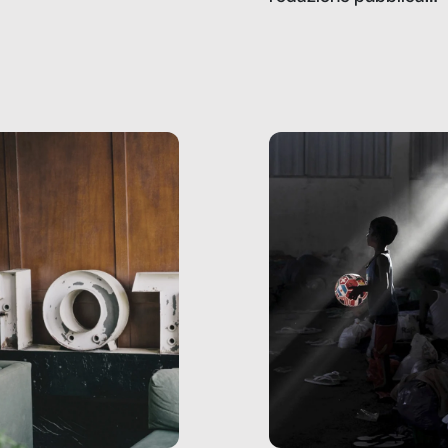
amo rispondere è:
dati, storie, interviste
mmo ancora scrivere
che raccontano come
ma, da adulti? Ecco le
stanno davvero le cos
te, nelle loro prove.
dove mancano davve
risorse. Sono la giustiz
la sanità, la ristorazion
la scuola, le fabbriche
la pubblica
amministrazione, l’edil
il sociale.