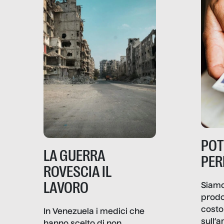
PO
LA GUERRA
PER
ROVESCIA IL
LAVORO
Siamo
prodo
costo 
In Venezuela i medici che
sull’a