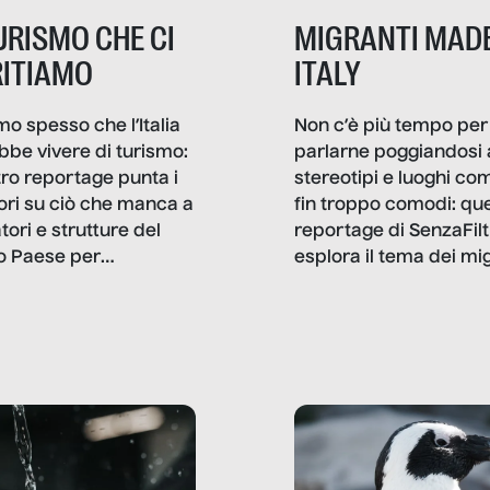
TURISMO CHE CI
MIGRANTI MADE
ITIAMO
ITALY
mo spesso che l’Italia
Non c’è più tempo per
bbe vivere di turismo:
parlarne poggiandosi 
stro reportage punta i
stereotipi e luoghi co
ttori su ciò che manca a
fin troppo comodi: qu
tori e strutture del
reportage di SenzaFilt
o Paese per
esplora il tema dei mi
etizzarlo.
sotto i molteplici profil
cui non arriva mai trac
compreso quello degli
immigrati che – quan
possono – addirittura 
ripensano.