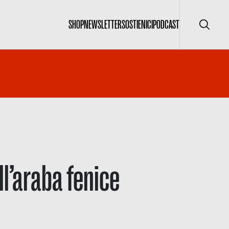
SHOP
NEWSLETTER
SOSTIENICI
PODCAST
Cerca
ll’araba fenice