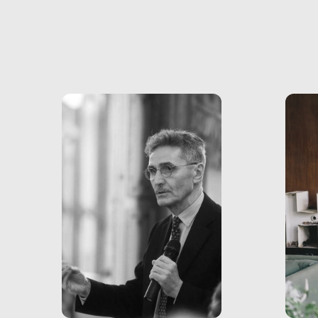
volev
psicologici e sociali, ed è
sapre
più vicina di quanto si pensi:
un te
non esiste solo nel Terzo
rispos
mondo, ma anche in Italia,
dove coinvolge 336.000
minori. […]