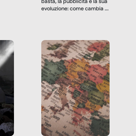
basta, la pubblicità e la sua
, infografiche
evoluzione: come cambia il
filo rosso che dalle aziende
e e
porta ai clienti. Ne usciremo
ro
davvero migliori, sotto
ia,
questo punto di vista?
e,
,
izia,