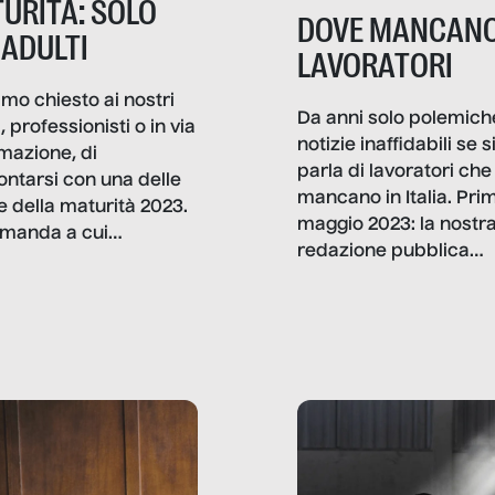
URITÀ: SOLO
DOVE MANCANO
 ADULTI
LAVORATORI
mo chiesto ai nostri
Da anni solo polemich
i, professionisti o in via
notizie inaffidabili se s
rmazione, di
parla di lavoratori che
ontarsi con una delle
mancano in Italia. Pri
e della maturità 2023.
maggio 2023: la nostr
manda a cui
redazione pubblica
amo rispondere è:
dati, storie, interviste
mmo ancora scrivere
che raccontano come
ma, da adulti? Ecco le
stanno davvero le cos
te, nelle loro prove.
dove mancano davve
risorse. Sono la giustiz
la sanità, la ristorazion
la scuola, le fabbriche
la pubblica
amministrazione, l’edil