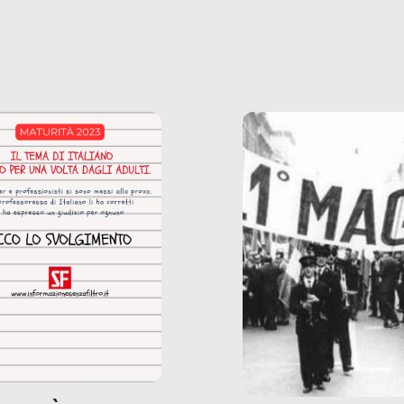
zione di ciò che
saremmo disposti ad
 per scontato?
ammettere, e per ogni
o reportage è un
vittima c’è qualcuno c
o nel lavoro invisibile
trae un guadagno. In 
 gli oggetti e i servizi
reportage vediamo qu
anno la nostra vita
come.
diana.