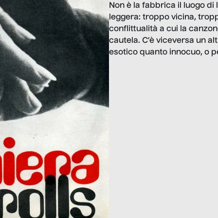
Non è la fabbrica il luogo di
leggera: troppo vicina, trop
conflittualità a cui la canz
cautela. C’è viceversa un a
esotico quanto innocuo, o pe