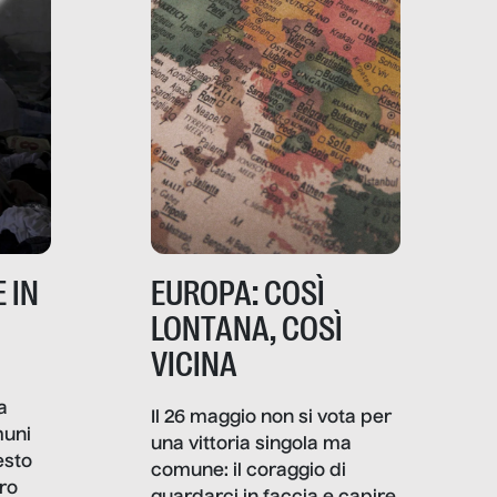
 IN
EUROPA: COSÌ
LONTANA, COSÌ
VICINA
a
Il 26 maggio non si vota per
muni
una vittoria singola ma
esto
comune: il coraggio di
ro