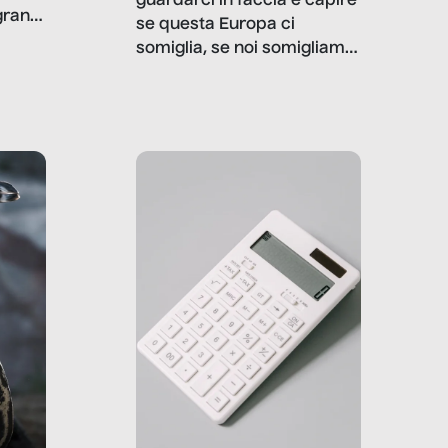
guardarci in faccia e capire
granti
se questa Europa ci
i di
somiglia, se noi somigliamo
cia,
a lei. Per provare a
rispondere, SenzaFiltro ha
do
indagato il mestiere della
ci
politica italiana ed europea,
che lingua parla e che
strumenti usa, come
comunica, quanto vale […]