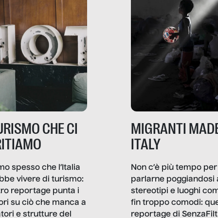
il sociale.
TURISMO CHE CI
MIGRANTI MADE
ITIAMO
ITALY
mo spesso che l’Italia
Non c’è più tempo per
bbe vivere di turismo:
parlarne poggiandosi 
stro reportage punta i
stereotipi e luoghi co
ttori su ciò che manca a
fin troppo comodi: qu
tori e strutture del
reportage di SenzaFilt