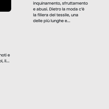
inquinamento, sfruttamento
e abusi. Dietro la moda c’è
la filiera del tessile, una
delle più lunghe e
impattanti dal punto di vista
sociale e ambientale. In
questo reportage mettiamo
in luce le gravi
problematiche del settore e
noti e
la malafede dei grandi
, il
marchi.
farlo
tra le
ono
o e la
o più
uanto