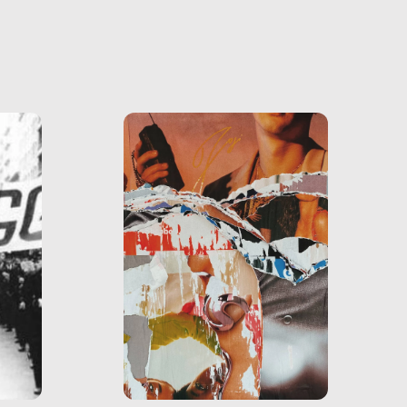
he ne
questo
ale e