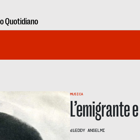
ro Quotidiano
MUSICA
L’emigrante e
di
EDDY ANSELMI