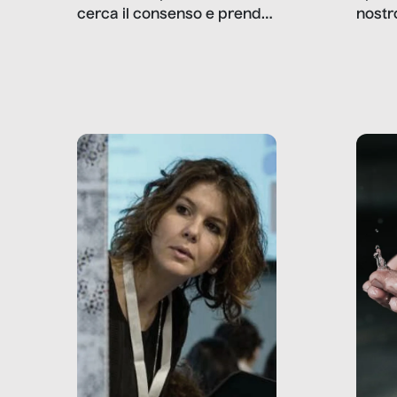
nostr
cerca il consenso e prende
concr
le decisioni?