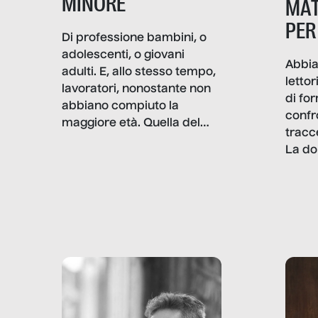
MINORE
MAT
PER
Di professione bambini, o
adolescenti, o giovani
Abbia
adulti. E, allo stesso tempo,
lettor
lavoratori, nonostante non
di fo
abbiano compiuto la
confr
maggiore età. Quella del
tracc
lavoro minorile è una piaga
La do
con pesanti effetti
volev
psicologici e sociali, ed è
sapre
più vicina di quanto si pensi:
un te
non esiste solo nel Terzo
rispos
mondo, ma anche in Italia,
dove coinvolge 336.000
minori. […]