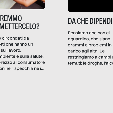
TREMMO
DA CHE DIPENDI
METTERCELO?
Pensiamo che non ci
 circondati da
riguardino, che siano
tti che hanno un
drammi e problemi in
sul lavoro,
carico agli altri. Le
mbiente e sulla salute,
restringiamo a campi 
prezzo al consumatore
temuti: le droghe, l’alcol
on ne rispecchia né il
gioco d’azzardo, e nel 
 né i lati in ombra. Da
mentiamo a noi stessi; 
ncerto a una borsa
nostre ossessioni ci s
ianale, da uno
anche il sesso, il lavor
phone fino a una
tecnologia – e la lista
glietta d’acqua, siamo
prosegue. Perché le
do di ripercorrere i
dipendenze sono molt
ssi alla base della
diffuse e subdole di q