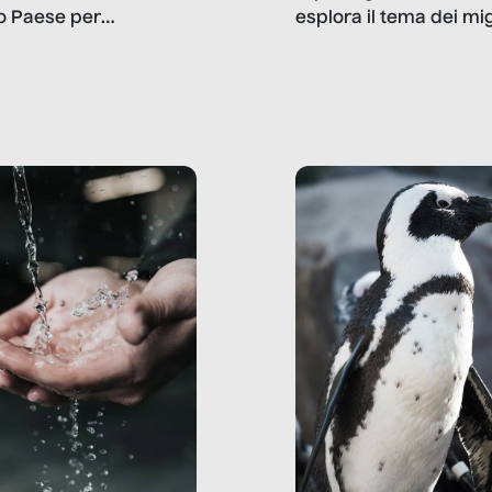
o Paese per
esplora il tema dei mi
etizzarlo.
sotto i molteplici profil
cui non arriva mai trac
compreso quello degli
immigrati che – quan
possono – addirittura 
ripensano.