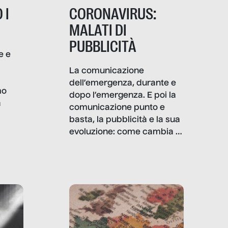
 I
CORONAVIRUS:
MALATI DI
PUBBLICITÀ
e e
i
La comunicazione
dell’emergenza, durante e
mo
dopo l’emergenza. E poi la
a
comunicazione punto e
basta, la pubblicità e la sua
, infografiche
evoluzione: come cambia il
filo rosso che dalle aziende
e e
porta ai clienti. Ne usciremo
ro
davvero migliori, sotto
ia,
questo punto di vista?
e,
,
izia,