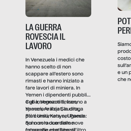
PO
LA GUERRA
PER
ROVESCIA IL
LAVORO
Siamo
prodo
costo 
In Venezuela i medici che
sull’a
hanno scelto di non
e un 
scappare all’estero sono
che n
rimasti e hanno iniziato a
valore
fare lavori di miniera. In
un co
Yemen i dipendenti pubblici
artig
e gli insegnanti finiscono a
Cuba, Venezuela, Iran,
smart
spacciare il qat, la droga
Yemen, Arabia Saudita,
botti
più consumata nel Paese.
Stati Uniti, Kenya, Uganda:
in gra
Sono solo due delle nove
qui non raccontiamo
proce
fotografie che SenzaFiltro
cronache esotiche di