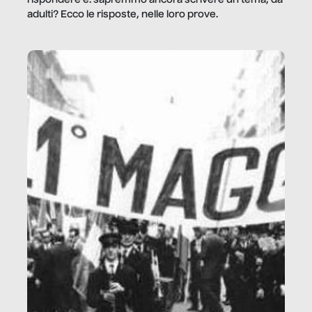
rispondere è: sapremmo ancora scrivere un tema, da
adulti? Ecco le risposte, nelle loro prove.