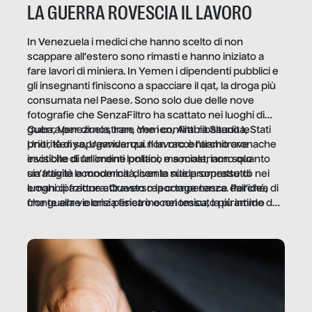
LA GUERRA ROVESCIA IL LAVORO
In Venezuela i medici che hanno scelto di non
scappare all’estero sono rimasti e hanno iniziato a
fare lavori di miniera. In Yemen i dipendenti pubblici e
gli insegnanti finiscono a spacciare il qat, la droga più
consumata nel Paese. Sono solo due delle nove
fotografie che SenzaFiltro ha scattato nei luoghi di
guerra per dimostrare che i conflitti ribaltano le
Cuba, Venezuela, Iran, Yemen, Arabia Saudita, Stati
priorità di sopravvivenza. Il lavoro è l’architrave
Uniti, Kenya, Uganda: qui non raccontiamo cronache
invisibile di un ordine politico e sociale, non solo
esotiche di fallimenti lontani, ma mostriamo quanto
un’attività economica: diventa nitida soprattutto nei
sia fragile la modernità, con le sue promesse di
luoghi di frattura. Questo reportage nasce dall’idea
emancipazione attraverso la competenza. Perché, di
che guerre e crisi penetrino nel tessuto più intimo
fronte alla violenza fisica o economica, la piramide del
delle società per alterarne le molecole professionali –
lavoro rovescia la sua gravità.
e, attraverso esse, il senso stesso della dignità.