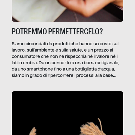
POTREMMO PERMETTERCELO?
Siamo circondati da prodotti che hanno un costo sul
lavoro, sull’ambiente e sulla salute, e un prezzo al
consumatore che non ne rispecchia né il valore né i
lati in ombra. Da un concerto a una borsa artigianale,
da uno smartphone fino a una bottiglietta d’acqua,
siamo in grado di ripercorrere i processi alla base
della produzione di ciò che diamo per scontato?
Questo reportage è un viaggio nel lavoro invisibile
dietro gli oggetti e i servizi che fanno la nostra vita
quotidiana.