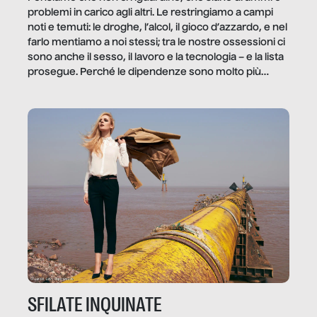
problemi in carico agli altri. Le restringiamo a campi
noti e temuti: le droghe, l’alcol, il gioco d’azzardo, e nel
farlo mentiamo a noi stessi; tra le nostre ossessioni ci
sono anche il sesso, il lavoro e la tecnologia – e la lista
prosegue. Perché le dipendenze sono molto più
diffuse e subdole di quanto saremmo disposti ad
ammettere, e per ogni vittima c’è qualcuno che ne
trae un guadagno. In questo reportage vediamo
quale e come.
SFILATE INQUINATE