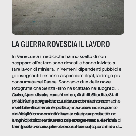
LA GUERRA ROVESCIA IL LAVORO
In Venezuela i medici che hanno scelto di non
scappare all’estero sono rimasti e hanno iniziato a
fare lavori di miniera. In Yemen i dipendenti pubblici e
gli insegnanti finiscono a spacciare il qat, la droga più
consumata nel Paese. Sono solo due delle nove
fotografie che SenzaFiltro ha scattato nei luoghi di
guerra per dimostrare che i conflitti ribaltano le
Cuba, Venezuela, Iran, Yemen, Arabia Saudita, Stati
priorità di sopravvivenza. Il lavoro è l’architrave
Uniti, Kenya, Uganda: qui non raccontiamo cronache
invisibile di un ordine politico e sociale, non solo
esotiche di fallimenti lontani, ma mostriamo quanto
un’attività economica: diventa nitida soprattutto nei
sia fragile la modernità, con le sue promesse di
luoghi di frattura. Questo reportage nasce dall’idea
emancipazione attraverso la competenza. Perché, di
che guerre e crisi penetrino nel tessuto più intimo
fronte alla violenza fisica o economica, la piramide del
delle società per alterarne le molecole professionali –
lavoro rovescia la sua gravità.