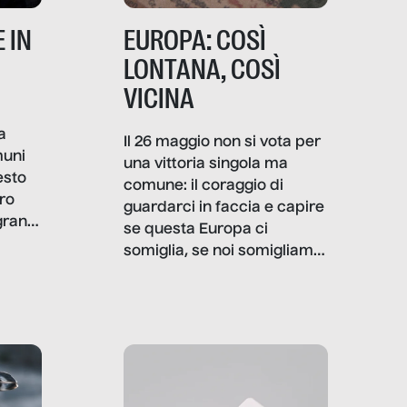
 IN
EUROPA: COSÌ
LONTANA, COSÌ
VICINA
a
Il 26 maggio non si vota per
muni
una vittoria singola ma
esto
comune: il coraggio di
ro
guardarci in faccia e capire
granti
se questa Europa ci
i di
somiglia, se noi somigliamo
cia,
a lei. Per provare a
rispondere, SenzaFiltro ha
do
indagato il mestiere della
ci
politica italiana ed europea,
che lingua parla e che
strumenti usa, come
comunica, quanto vale […]