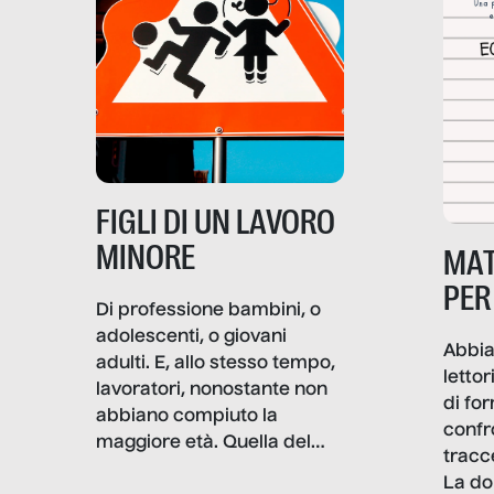
frattura. Questo reportage
gravità.
nasce dall’idea che guerre
e crisi penetrino nel tessuto
più intimo delle società per
alterarne le molecole
professionali – e, attraverso
esse, il senso stesso della
dignità.
FIGLI DI UN LAVORO
MINORE
MAT
PER
Di professione bambini, o
adolescenti, o giovani
Abbia
adulti. E, allo stesso tempo,
lettor
lavoratori, nonostante non
di fo
abbiano compiuto la
confr
maggiore età. Quella del
tracc
lavoro minorile è una piaga
La do