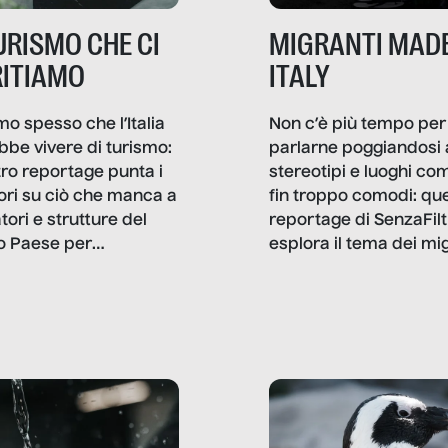
TURISMO CHE CI
MIGRANTI MADE
ITIAMO
ITALY
mo spesso che l’Italia
Non c’è più tempo per
bbe vivere di turismo:
parlarne poggiandosi 
stro reportage punta i
stereotipi e luoghi co
ttori su ciò che manca a
fin troppo comodi: qu
tori e strutture del
reportage di SenzaFilt
o Paese per
esplora il tema dei mi
etizzarlo.
sotto i molteplici profil
cui non arriva mai trac
compreso quello degli
immigrati che – quan
possono – addirittura 
ripensano.