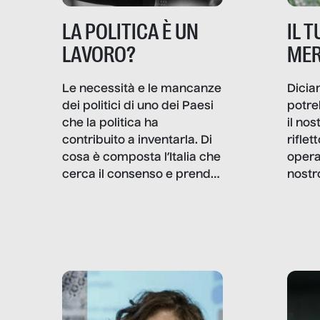
IL 
LA POLITICA È UN
MER
LAVORO?
Dicia
Le necessità e le mancanze
potre
dei politici di uno dei Paesi
il no
che la politica ha
rifle
contribuito a inventarla. Di
opera
cosa è composta l’Italia che
nostr
cerca il consenso e prende
concr
le decisioni?