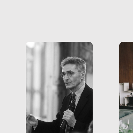
con pesanti effetti
volev
psicologici e sociali, ed è
sapre
più vicina di quanto si pensi:
un te
non esiste solo nel Terzo
rispos
mondo, ma anche in Italia,
dove coinvolge 336.000
minori. […]