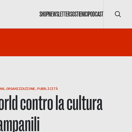
SHOP
NEWSLETTER
SOSTIENICI
PODCAST
Cerca
NG
,
ORGANIZZAZIONE
,
PUBBLICITÀ
orld contro la cultura
campanili