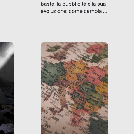
basta, la pubblicità e la sua
, infografiche
evoluzione: come cambia il
filo rosso che dalle aziende
e e
porta ai clienti. Ne usciremo
ro
davvero migliori, sotto
ia,
questo punto di vista?
e,
,
izia,