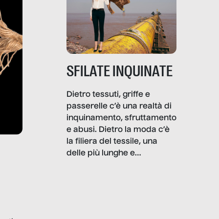
SFILATE INQUINATE
Dietro tessuti, griffe e
passerelle c’è una realtà di
inquinamento, sfruttamento
e abusi. Dietro la moda c’è
la filiera del tessile, una
delle più lunghe e
impattanti dal punto di vista
sociale e ambientale. In
questo reportage mettiamo
in luce le gravi
problematiche del settore e