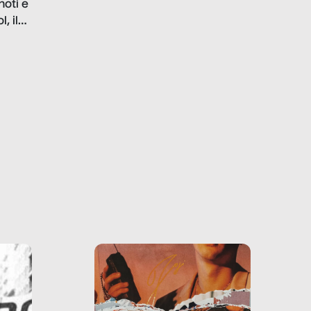
noti e
la malafede dei grandi
, il
marchi.
farlo
tra le
ono
o e la
o più
uanto
he ne
questo
ale e