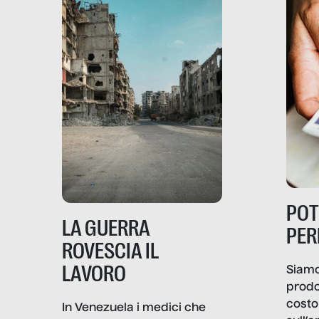
PO
LA GUERRA
PER
ROVESCIA IL
LAVORO
Siamo
prodo
costo 
In Venezuela i medici che