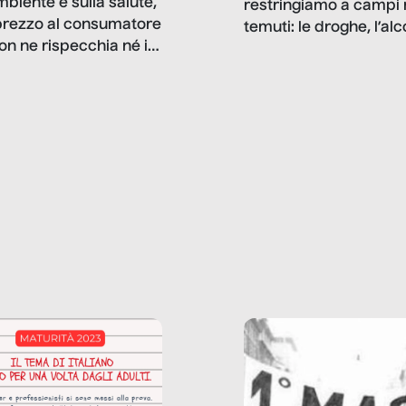
mbiente e sulla salute,
restringiamo a campi 
prezzo al consumatore
temuti: le droghe, l’alcol
on ne rispecchia né il
gioco d’azzardo, e nel 
 né i lati in ombra. Da
mentiamo a noi stessi; 
ncerto a una borsa
nostre ossessioni ci s
ianale, da uno
anche il sesso, il lavor
phone fino a una
tecnologia – e la lista
glietta d’acqua, siamo
prosegue. Perché le
do di ripercorrere i
dipendenze sono molt
ssi alla base della
diffuse e subdole di q
zione di ciò che
saremmo disposti ad
 per scontato?
ammettere, e per ogni
o reportage è un
vittima c’è qualcuno c
o nel lavoro invisibile
trae un guadagno. In 
 gli oggetti e i servizi
reportage vediamo qu
anno la nostra vita
come.
diana.