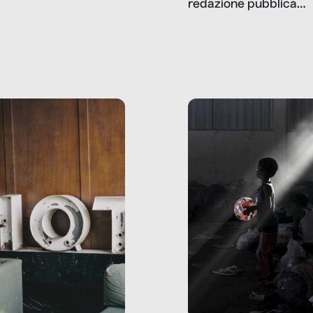
redazione pubblica
amo rispondere è:
dati, storie, interviste
mmo ancora scrivere
che raccontano come
ma, da adulti? Ecco le
stanno davvero le cos
te, nelle loro prove.
dove mancano davve
risorse. Sono la giustiz
la sanità, la ristorazion
la scuola, le fabbriche
la pubblica
amministrazione, l’edil
il sociale.