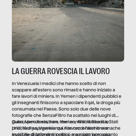
LA GUERRA ROVESCIA IL LAVORO
In Venezuela i medici che hanno scelto di non
scappare all’estero sono rimasti e hanno iniziato a
fare lavori di miniera. In Yemen i dipendenti pubblici e
gli insegnanti finiscono a spacciare il qat, la droga più
consumata nel Paese. Sono solo due delle nove
fotografie che SenzaFiltro ha scattato nei luoghi di
guerra per dimostrare che i conflitti ribaltano le
Cuba, Venezuela, Iran, Yemen, Arabia Saudita, Stati
priorità di sopravvivenza. Il lavoro è l’architrave
Uniti, Kenya, Uganda: qui non raccontiamo cronache
invisibile di un ordine politico e sociale, non solo
esotiche di fallimenti lontani, ma mostriamo quanto