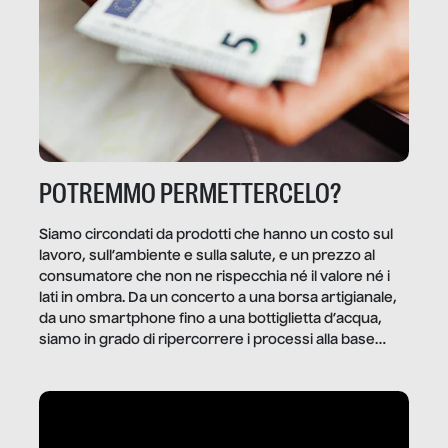
POTREMMO PERMETTERCELO?
Siamo circondati da prodotti che hanno un costo sul
lavoro, sull’ambiente e sulla salute, e un prezzo al
consumatore che non ne rispecchia né il valore né i
lati in ombra. Da un concerto a una borsa artigianale,
da uno smartphone fino a una bottiglietta d’acqua,
siamo in grado di ripercorrere i processi alla base
della produzione di ciò che diamo per scontato?
Questo reportage è un viaggio nel lavoro invisibile
dietro gli oggetti e i servizi che fanno la nostra vita
quotidiana.