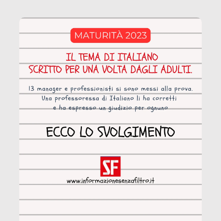
coinvolge 336.000 minori. […]