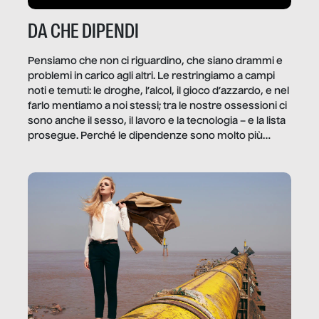
DA CHE DIPENDI
Pensiamo che non ci riguardino, che siano drammi e
problemi in carico agli altri. Le restringiamo a campi
noti e temuti: le droghe, l’alcol, il gioco d’azzardo, e nel
farlo mentiamo a noi stessi; tra le nostre ossessioni ci
sono anche il sesso, il lavoro e la tecnologia – e la lista
prosegue. Perché le dipendenze sono molto più
diffuse e subdole di quanto saremmo disposti ad
ammettere, e per ogni vittima c’è qualcuno che ne
trae un guadagno. In questo reportage vediamo
quale e come.