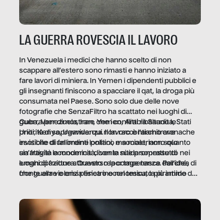
LA GUERRA ROVESCIA IL LAVORO
In Venezuela i medici che hanno scelto di non
scappare all’estero sono rimasti e hanno iniziato a
fare lavori di miniera. In Yemen i dipendenti pubblici e
gli insegnanti finiscono a spacciare il qat, la droga più
consumata nel Paese. Sono solo due delle nove
fotografie che SenzaFiltro ha scattato nei luoghi di
guerra per dimostrare che i conflitti ribaltano le
Cuba, Venezuela, Iran, Yemen, Arabia Saudita, Stati
priorità di sopravvivenza. Il lavoro è l’architrave
Uniti, Kenya, Uganda: qui non raccontiamo cronache
invisibile di un ordine politico e sociale, non solo
esotiche di fallimenti lontani, ma mostriamo quanto
un’attività economica: diventa nitida soprattutto nei
sia fragile la modernità, con le sue promesse di
luoghi di frattura. Questo reportage nasce dall’idea
emancipazione attraverso la competenza. Perché, di
che guerre e crisi penetrino nel tessuto più intimo
fronte alla violenza fisica o economica, la piramide del
delle società per alterarne le molecole professionali –
lavoro rovescia la sua gravità.
e, attraverso esse, il senso stesso della dignità.