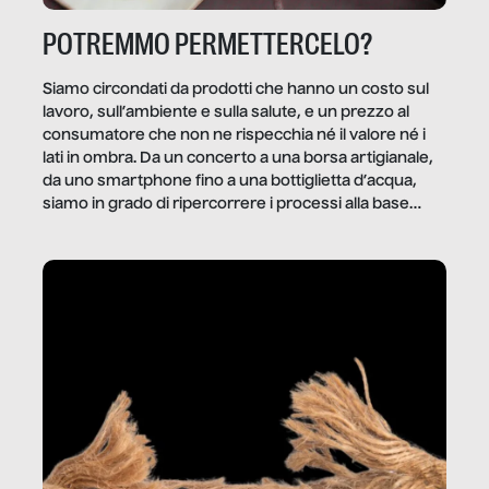
POTREMMO PERMETTERCELO?
Siamo circondati da prodotti che hanno un costo sul
lavoro, sull’ambiente e sulla salute, e un prezzo al
consumatore che non ne rispecchia né il valore né i
lati in ombra. Da un concerto a una borsa artigianale,
da uno smartphone fino a una bottiglietta d’acqua,
siamo in grado di ripercorrere i processi alla base
della produzione di ciò che diamo per scontato?
Questo reportage è un viaggio nel lavoro invisibile
dietro gli oggetti e i servizi che fanno la nostra vita
quotidiana.