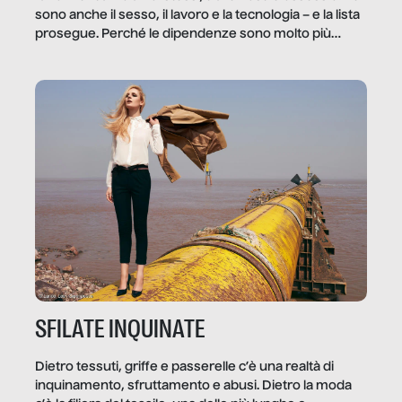
sono anche il sesso, il lavoro e la tecnologia – e la lista
prosegue. Perché le dipendenze sono molto più
diffuse e subdole di quanto saremmo disposti ad
ammettere, e per ogni vittima c’è qualcuno che ne
trae un guadagno. In questo reportage vediamo
quale e come.
SFILATE INQUINATE
Dietro tessuti, griffe e passerelle c’è una realtà di
inquinamento, sfruttamento e abusi. Dietro la moda