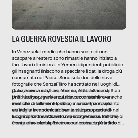
LA GUERRA ROVESCIA IL LAVORO
In Venezuela i medici che hanno scelto di non
scappare all’estero sono rimasti e hanno iniziato a
fare lavori di miniera. In Yemen i dipendenti pubblici e
gli insegnanti finiscono a spacciare il qat, la droga più
consumata nel Paese. Sono solo due delle nove
fotografie che SenzaFiltro ha scattato nei luoghi di
guerra per dimostrare che i conflitti ribaltano le
Cuba, Venezuela, Iran, Yemen, Arabia Saudita, Stati
priorità di sopravvivenza. Il lavoro è l’architrave
Uniti, Kenya, Uganda: qui non raccontiamo cronache
invisibile di un ordine politico e sociale, non solo
esotiche di fallimenti lontani, ma mostriamo quanto
un’attività economica: diventa nitida soprattutto nei
sia fragile la modernità, con le sue promesse di
luoghi di frattura. Questo reportage nasce dall’idea
emancipazione attraverso la competenza. Perché, di
che guerre e crisi penetrino nel tessuto più intimo
fronte alla violenza fisica o economica, la piramide del
delle società per alterarne le molecole professionali –
lavoro rovescia la sua gravità.
e, attraverso esse, il senso stesso della dignità.