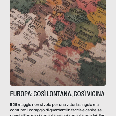
EUROPA: COSÌ LONTANA, COSÌ VICINA
Il 26 maggio non si vota per una vittoria singola ma
comune: il coraggio di guardarci in faccia e capire se
questa Europa ci somiglia, se noi somigliamo a lei. Per