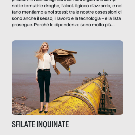
noti e temuti: le droghe, l’alcol, il gioco d’azzardo, e nel
farlo mentiamo a noi stessi; tra le nostre ossessioni ci
sono anche il sesso, il lavoro e la tecnologia – e la lista
prosegue. Perché le dipendenze sono molto più
diffuse e subdole di quanto saremmo disposti ad
ammettere, e per ogni vittima c’è qualcuno che ne
trae un guadagno. In questo reportage vediamo
quale e come.
SFILATE INQUINATE