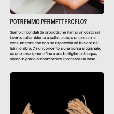
POTREMMO PERMETTERCELO?
Siamo circondati da prodotti che hanno un costo sul
lavoro, sull’ambiente e sulla salute, e un prezzo al
consumatore che non ne rispecchia né il valore né i
lati in ombra. Da un concerto a una borsa artigianale,
da uno smartphone fino a una bottiglietta d’acqua,
siamo in grado di ripercorrere i processi alla base
della produzione di ciò che diamo per scontato?
Questo reportage è un viaggio nel lavoro invisibile
dietro gli oggetti e i servizi che fanno la nostra vita
quotidiana.