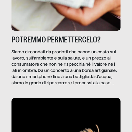
POTREMMO PERMETTERCELO?
Siamo circondati da prodotti che hanno un costo sul
lavoro, sull’ambiente e sulla salute, e un prezzo al
consumatore che non ne rispecchia né il valore né i
lati in ombra. Da un concerto a una borsa artigianale,
da uno smartphone fino a una bottiglietta d’acqua,
siamo in grado di ripercorrere i processi alla base
della produzione di ciò che diamo per scontato?
Questo reportage è un viaggio nel lavoro invisibile
dietro gli oggetti e i servizi che fanno la nostra vita
quotidiana.