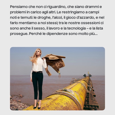
Pensiamo che non ci riguardino, che siano drammi e
problemi in carico agli altri. Le restringiamo a campi
noti e temuti: le droghe, l’alcol, il gioco d’azzardo, e nel
farlo mentiamo a noi stessi; tra le nostre ossessioni ci
sono anche il sesso, il lavoro e la tecnologia – e la lista
prosegue. Perché le dipendenze sono molto più
diffuse e subdole di quanto saremmo disposti ad
ammettere, e per ogni vittima c’è qualcuno che ne
trae un guadagno. In questo reportage vediamo
quale e come.