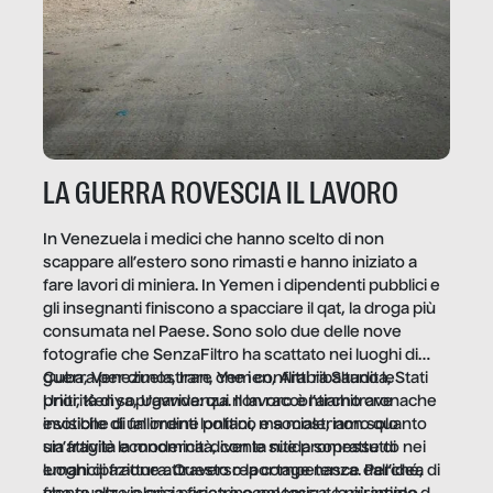
LA GUERRA ROVESCIA IL LAVORO
In Venezuela i medici che hanno scelto di non
scappare all’estero sono rimasti e hanno iniziato a
fare lavori di miniera. In Yemen i dipendenti pubblici e
gli insegnanti finiscono a spacciare il qat, la droga più
consumata nel Paese. Sono solo due delle nove
fotografie che SenzaFiltro ha scattato nei luoghi di
guerra per dimostrare che i conflitti ribaltano le
Cuba, Venezuela, Iran, Yemen, Arabia Saudita, Stati
priorità di sopravvivenza. Il lavoro è l’architrave
Uniti, Kenya, Uganda: qui non raccontiamo cronache
invisibile di un ordine politico e sociale, non solo
esotiche di fallimenti lontani, ma mostriamo quanto
un’attività economica: diventa nitida soprattutto nei
sia fragile la modernità, con le sue promesse di
luoghi di frattura. Questo reportage nasce dall’idea
emancipazione attraverso la competenza. Perché, di