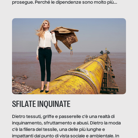
prosegue. Perché le dipendenze sono molto più
diffuse e subdole di quanto saremmo disposti ad
ammettere, e per ogni vittima c’è qualcuno che ne
trae un guadagno. In questo reportage vediamo
quale e come.
SFILATE INQUINATE
Dietro tessuti, griffe e passerelle c’è una realtà di
inquinamento, sfruttamento e abusi. Dietro la moda
c’è la filiera del tessile, una delle più lunghe e
impattanti dal punto di vista sociale e ambientale. In