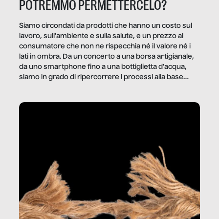
POTREMMO PERMETTERCELO?
Siamo circondati da prodotti che hanno un costo sul
lavoro, sull’ambiente e sulla salute, e un prezzo al
consumatore che non ne rispecchia né il valore né i
lati in ombra. Da un concerto a una borsa artigianale,
da uno smartphone fino a una bottiglietta d’acqua,
siamo in grado di ripercorrere i processi alla base
della produzione di ciò che diamo per scontato?
Questo reportage è un viaggio nel lavoro invisibile
dietro gli oggetti e i servizi che fanno la nostra vita
quotidiana.