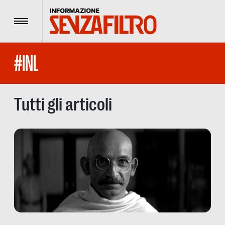
Menu
#INL
Tutti gli articoli