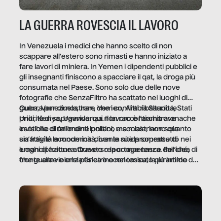
LA GUERRA ROVESCIA IL LAVORO
In Venezuela i medici che hanno scelto di non
scappare all’estero sono rimasti e hanno iniziato a
fare lavori di miniera. In Yemen i dipendenti pubblici e
gli insegnanti finiscono a spacciare il qat, la droga più
consumata nel Paese. Sono solo due delle nove
fotografie che SenzaFiltro ha scattato nei luoghi di
guerra per dimostrare che i conflitti ribaltano le
Cuba, Venezuela, Iran, Yemen, Arabia Saudita, Stati
priorità di sopravvivenza. Il lavoro è l’architrave
Uniti, Kenya, Uganda: qui non raccontiamo cronache
invisibile di un ordine politico e sociale, non solo
esotiche di fallimenti lontani, ma mostriamo quanto
un’attività economica: diventa nitida soprattutto nei
sia fragile la modernità, con le sue promesse di
luoghi di frattura. Questo reportage nasce dall’idea
emancipazione attraverso la competenza. Perché, di
che guerre e crisi penetrino nel tessuto più intimo
fronte alla violenza fisica o economica, la piramide del
delle società per alterarne le molecole professionali –
lavoro rovescia la sua gravità.
e, attraverso esse, il senso stesso della dignità.