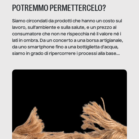
POTREMMO PERMETTERCELO?
Siamo circondati da prodotti che hanno un costo sul
lavoro, sull’ambiente e sulla salute, e un prezzo al
consumatore che non ne rispecchia né il valore né i
lati in ombra. Da un concerto a una borsa artigianale,
da uno smartphone fino a una bottiglietta d’acqua,
siamo in grado di ripercorrere i processi alla base
della produzione di ciò che diamo per scontato?
Questo reportage è un viaggio nel lavoro invisibile
dietro gli oggetti e i servizi che fanno la nostra vita
quotidiana.