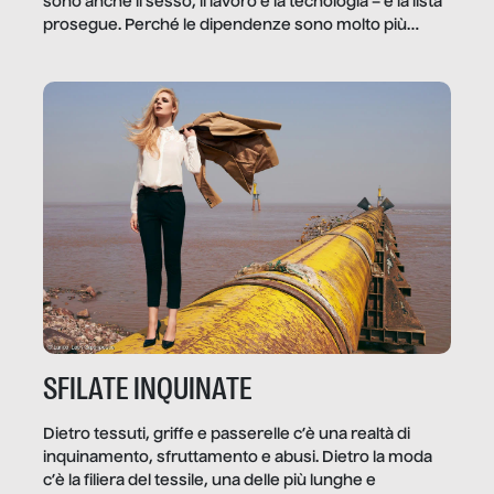
sono anche il sesso, il lavoro e la tecnologia – e la lista
prosegue. Perché le dipendenze sono molto più
diffuse e subdole di quanto saremmo disposti ad
ammettere, e per ogni vittima c’è qualcuno che ne
trae un guadagno. In questo reportage vediamo
quale e come.
SFILATE INQUINATE
Dietro tessuti, griffe e passerelle c’è una realtà di
inquinamento, sfruttamento e abusi. Dietro la moda
c’è la filiera del tessile, una delle più lunghe e