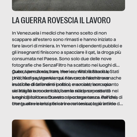
LA GUERRA ROVESCIA IL LAVORO
In Venezuela i medici che hanno scelto di non
scappare all’estero sono rimasti e hanno iniziato a
fare lavori di miniera. In Yemen i dipendenti pubblici e
gli insegnanti finiscono a spacciare il qat, la droga più
consumata nel Paese. Sono solo due delle nove
fotografie che SenzaFiltro ha scattato nei luoghi di
guerra per dimostrare che i conflitti ribaltano le
Cuba, Venezuela, Iran, Yemen, Arabia Saudita, Stati
priorità di sopravvivenza. Il lavoro è l’architrave
Uniti, Kenya, Uganda: qui non raccontiamo cronache
invisibile di un ordine politico e sociale, non solo
esotiche di fallimenti lontani, ma mostriamo quanto
un’attività economica: diventa nitida soprattutto nei
sia fragile la modernità, con le sue promesse di
luoghi di frattura. Questo reportage nasce dall’idea
emancipazione attraverso la competenza. Perché, di
che guerre e crisi penetrino nel tessuto più intimo
fronte alla violenza fisica o economica, la piramide del
delle società per alterarne le molecole professionali –
lavoro rovescia la sua gravità.
e, attraverso esse, il senso stesso della dignità.