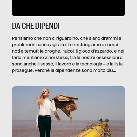
DA CHE DIPENDI
Pensiamo che non ci riguardino, che siano drammi e
problemi in carico agli altri. Le restringiamo a campi
noti e temuti: le droghe, l’alcol, il gioco d’azzardo, e nel
farlo mentiamo a noi stessi; tra le nostre ossessioni ci
sono anche il sesso, il lavoro e la tecnologia – e la lista
prosegue. Perché le dipendenze sono molto più
diffuse e subdole di quanto saremmo disposti ad
ammettere, e per ogni vittima c’è qualcuno che ne
trae un guadagno. In questo reportage vediamo
quale e come.