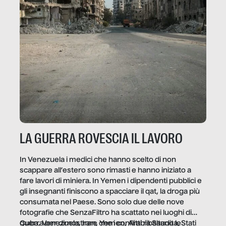
LA GUERRA ROVESCIA IL LAVORO
In Venezuela i medici che hanno scelto di non
scappare all’estero sono rimasti e hanno iniziato a
fare lavori di miniera. In Yemen i dipendenti pubblici e
gli insegnanti finiscono a spacciare il qat, la droga più
consumata nel Paese. Sono solo due delle nove
fotografie che SenzaFiltro ha scattato nei luoghi di
guerra per dimostrare che i conflitti ribaltano le
Cuba, Venezuela, Iran, Yemen, Arabia Saudita, Stati