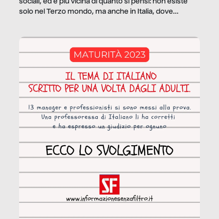
sociali, ed è più vicina di quanto si pensi: non esiste
solo nel Terzo mondo, ma anche in Italia, dove
coinvolge 336.000 minori. […]