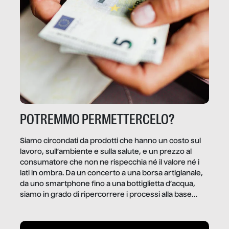
POTREMMO PERMETTERCELO?
Siamo circondati da prodotti che hanno un costo sul
lavoro, sull’ambiente e sulla salute, e un prezzo al
consumatore che non ne rispecchia né il valore né i
lati in ombra. Da un concerto a una borsa artigianale,
da uno smartphone fino a una bottiglietta d’acqua,
siamo in grado di ripercorrere i processi alla base
della produzione di ciò che diamo per scontato?
Questo reportage è un viaggio nel lavoro invisibile
dietro gli oggetti e i servizi che fanno la nostra vita