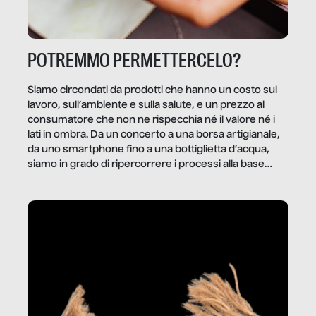
POTREMMO PERMETTERCELO?
Siamo circondati da prodotti che hanno un costo sul
lavoro, sull’ambiente e sulla salute, e un prezzo al
consumatore che non ne rispecchia né il valore né i
lati in ombra. Da un concerto a una borsa artigianale,
da uno smartphone fino a una bottiglietta d’acqua,
siamo in grado di ripercorrere i processi alla base
della produzione di ciò che diamo per scontato?
Questo reportage è un viaggio nel lavoro invisibile
dietro gli oggetti e i servizi che fanno la nostra vita
quotidiana.