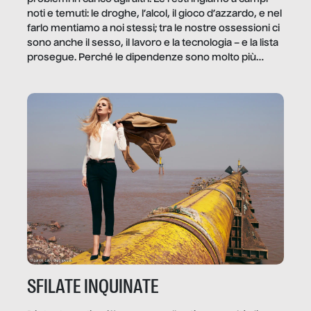
noti e temuti: le droghe, l’alcol, il gioco d’azzardo, e nel
farlo mentiamo a noi stessi; tra le nostre ossessioni ci
sono anche il sesso, il lavoro e la tecnologia – e la lista
prosegue. Perché le dipendenze sono molto più
diffuse e subdole di quanto saremmo disposti ad
ammettere, e per ogni vittima c’è qualcuno che ne
trae un guadagno. In questo reportage vediamo
quale e come.
SFILATE INQUINATE