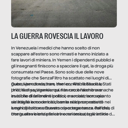
LA GUERRA ROVESCIA IL LAVORO
In Venezuela i medici che hanno scelto di non
scappare all’estero sono rimasti e hanno iniziato a
fare lavori di miniera. In Yemen i dipendenti pubblici e
gli insegnanti finiscono a spacciare il qat, la droga più
consumata nel Paese. Sono solo due delle nove
fotografie che SenzaFiltro ha scattato nei luoghi di
guerra per dimostrare che i conflitti ribaltano le
Cuba, Venezuela, Iran, Yemen, Arabia Saudita, Stati
priorità di sopravvivenza. Il lavoro è l’architrave
Uniti, Kenya, Uganda: qui non raccontiamo cronache
invisibile di un ordine politico e sociale, non solo
esotiche di fallimenti lontani, ma mostriamo quanto
un’attività economica: diventa nitida soprattutto nei
sia fragile la modernità, con le sue promesse di
luoghi di frattura. Questo reportage nasce dall’idea
emancipazione attraverso la competenza. Perché, di
che guerre e crisi penetrino nel tessuto più intimo
fronte alla violenza fisica o economica, la piramide del
delle società per alterarne le molecole professionali –
lavoro rovescia la sua gravità.
e, attraverso esse, il senso stesso della dignità.