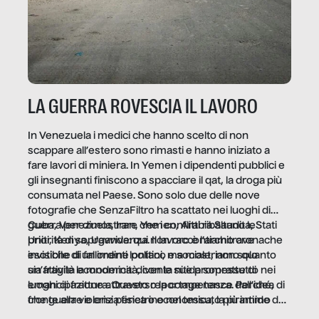
LA GUERRA ROVESCIA IL LAVORO
In Venezuela i medici che hanno scelto di non
scappare all’estero sono rimasti e hanno iniziato a
fare lavori di miniera. In Yemen i dipendenti pubblici e
gli insegnanti finiscono a spacciare il qat, la droga più
consumata nel Paese. Sono solo due delle nove
fotografie che SenzaFiltro ha scattato nei luoghi di
guerra per dimostrare che i conflitti ribaltano le
Cuba, Venezuela, Iran, Yemen, Arabia Saudita, Stati
priorità di sopravvivenza. Il lavoro è l’architrave
Uniti, Kenya, Uganda: qui non raccontiamo cronache
invisibile di un ordine politico e sociale, non solo
esotiche di fallimenti lontani, ma mostriamo quanto
un’attività economica: diventa nitida soprattutto nei
sia fragile la modernità, con le sue promesse di
luoghi di frattura. Questo reportage nasce dall’idea
emancipazione attraverso la competenza. Perché, di
che guerre e crisi penetrino nel tessuto più intimo
fronte alla violenza fisica o economica, la piramide del
delle società per alterarne le molecole professionali –
lavoro rovescia la sua gravità.