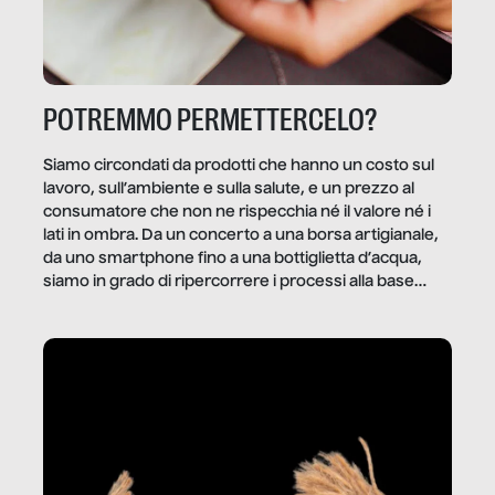
POTREMMO PERMETTERCELO?
Siamo circondati da prodotti che hanno un costo sul
lavoro, sull’ambiente e sulla salute, e un prezzo al
consumatore che non ne rispecchia né il valore né i
lati in ombra. Da un concerto a una borsa artigianale,
da uno smartphone fino a una bottiglietta d’acqua,
siamo in grado di ripercorrere i processi alla base
della produzione di ciò che diamo per scontato?
Questo reportage è un viaggio nel lavoro invisibile
dietro gli oggetti e i servizi che fanno la nostra vita
quotidiana.