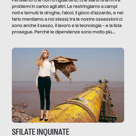
Pensiamo che non ci riguardino, che siano drammi e
problemi in carico agli altri. Le restringiamo a campi
noti e temuti: le droghe, l’alcol, il gioco d’azzardo, e nel
farlo mentiamo a noi stessi; tra le nostre ossessioni ci
sono anche il sesso, il lavoro e la tecnologia – e la lista
prosegue. Perché le dipendenze sono molto più
diffuse e subdole di quanto saremmo disposti ad
ammettere, e per ogni vittima c’è qualcuno che ne
trae un guadagno. In questo reportage vediamo
quale e come.
SFILATE INQUINATE