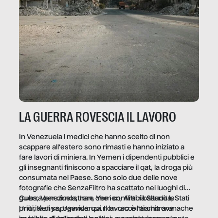
LA GUERRA ROVESCIA IL LAVORO
In Venezuela i medici che hanno scelto di non
scappare all’estero sono rimasti e hanno iniziato a
fare lavori di miniera. In Yemen i dipendenti pubblici e
gli insegnanti finiscono a spacciare il qat, la droga più
consumata nel Paese. Sono solo due delle nove
fotografie che SenzaFiltro ha scattato nei luoghi di
guerra per dimostrare che i conflitti ribaltano le
Cuba, Venezuela, Iran, Yemen, Arabia Saudita, Stati
priorità di sopravvivenza. Il lavoro è l’architrave
Uniti, Kenya, Uganda: qui non raccontiamo cronache