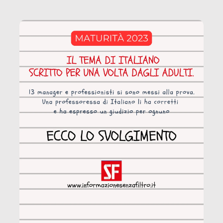
coinvolge 336.000 minori. […]