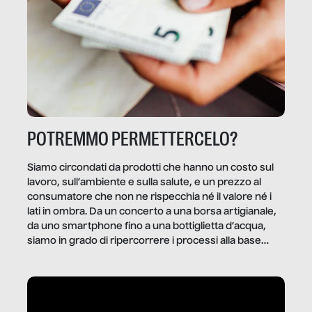
POTREMMO PERMETTERCELO?
Siamo circondati da prodotti che hanno un costo sul
lavoro, sull’ambiente e sulla salute, e un prezzo al
consumatore che non ne rispecchia né il valore né i
lati in ombra. Da un concerto a una borsa artigianale,
da uno smartphone fino a una bottiglietta d’acqua,
siamo in grado di ripercorrere i processi alla base
della produzione di ciò che diamo per scontato?
Questo reportage è un viaggio nel lavoro invisibile
dietro gli oggetti e i servizi che fanno la nostra vita
quotidiana.