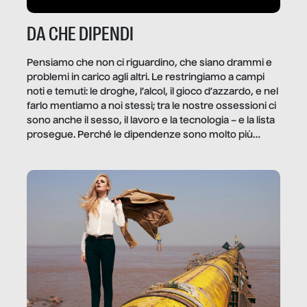
DA CHE DIPENDI
Pensiamo che non ci riguardino, che siano drammi e
problemi in carico agli altri. Le restringiamo a campi
noti e temuti: le droghe, l’alcol, il gioco d’azzardo, e nel
farlo mentiamo a noi stessi; tra le nostre ossessioni ci
sono anche il sesso, il lavoro e la tecnologia – e la lista
prosegue. Perché le dipendenze sono molto più
diffuse e subdole di quanto saremmo disposti ad
ammettere, e per ogni vittima c’è qualcuno che ne
trae un guadagno. In questo reportage vediamo
quale e come.