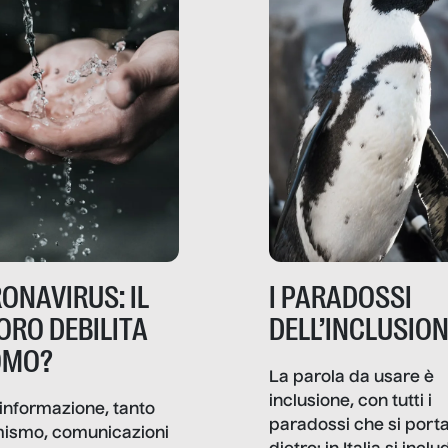
ONAVIRUS: IL
I PARADOSSI
ORO DEBILITA
DELL’INCLUSIO
OMO?
La parola da usare è
inclusione, con tutti i
informazione, tanto
paradossi che si port
mismo, comunicazioni