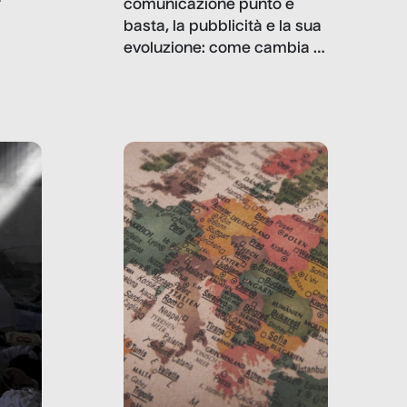
comunicazione punto e
basta, la pubblicità e la sua
, infografiche
evoluzione: come cambia il
filo rosso che dalle aziende
e e
porta ai clienti. Ne usciremo
ro
davvero migliori, sotto
ia,
questo punto di vista?
e,
,
izia,