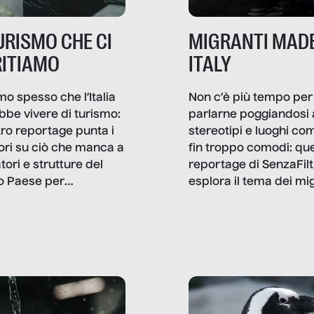
TURISMO CHE CI
MIGRANTI MADE
ITIAMO
ITALY
mo spesso che l’Italia
Non c’è più tempo per
bbe vivere di turismo:
parlarne poggiandosi 
stro reportage punta i
stereotipi e luoghi co
ttori su ciò che manca a
fin troppo comodi: qu
tori e strutture del
reportage di SenzaFilt
o Paese per
esplora il tema dei mi
etizzarlo.
sotto i molteplici profil
cui non arriva mai trac
compreso quello degli
immigrati che – quan
possono – addirittura 
ripensano.