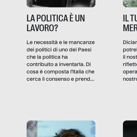
IL 
LA POLITICA È UN
MER
LAVORO?
Dicia
Le necessità e le mancanze
potre
dei politici di uno dei Paesi
il no
che la politica ha
rifle
contribuito a inventarla. Di
opera
cosa è composta l’Italia che
nostr
cerca il consenso e prende
concr
le decisioni?