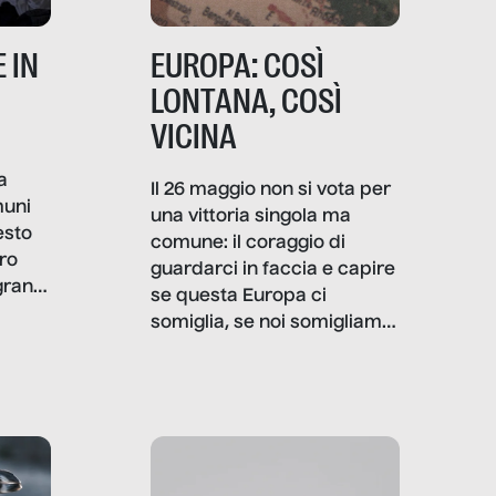
 IN
EUROPA: COSÌ
LONTANA, COSÌ
VICINA
a
Il 26 maggio non si vota per
muni
una vittoria singola ma
esto
comune: il coraggio di
ro
guardarci in faccia e capire
granti
se questa Europa ci
i di
somiglia, se noi somigliamo
cia,
a lei. Per provare a
rispondere, SenzaFiltro ha
do
indagato il mestiere della
ci
politica italiana ed europea,
che lingua parla e che
strumenti usa, come