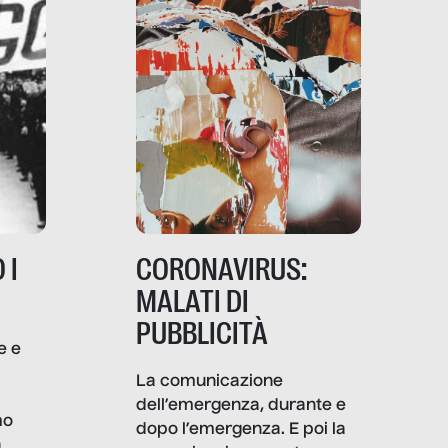
 I
CORONAVIRUS:
MALATI DI
PUBBLICITÀ
e e
i
La comunicazione
dell’emergenza, durante e
mo
dopo l’emergenza. E poi la
a