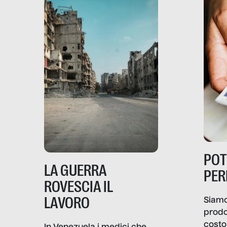
PO
LA GUERRA
PER
ROVESCIA IL
LAVORO
Siamo
prodo
costo 