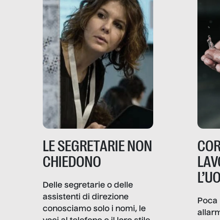
LE SEGRETARIE NON
COR
CHIEDONO
LAV
L’U
Delle segretarie o delle
assistenti di direzione
Poca 
conosciamo solo i nomi, le
allar