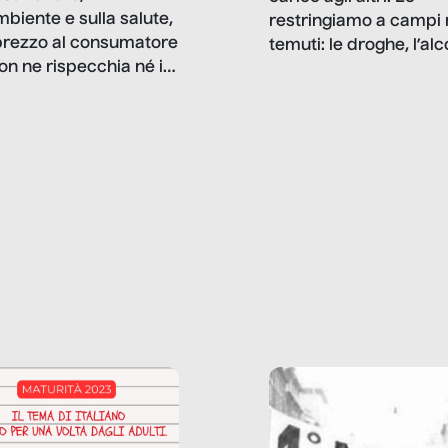
mbiente e sulla salute,
restringiamo a campi 
prezzo al consumatore
temuti: le droghe, l’alcol
on ne rispecchia né il
gioco d’azzardo, e nel 
 né i lati in ombra. Da
mentiamo a noi stessi; 
ncerto a una borsa
nostre ossessioni ci s
ianale, da uno
anche il sesso, il lavor
phone fino a una
tecnologia – e la lista
glietta d’acqua, siamo
prosegue. Perché le
do di ripercorrere i
dipendenze sono molt
ssi alla base della
diffuse e subdole di q
zione di ciò che
saremmo disposti ad
 per scontato?
ammettere, e per ogni
o reportage è un
vittima c’è qualcuno c
o nel lavoro invisibile
trae un guadagno. In 
 gli oggetti e i servizi
reportage vediamo qu
anno la nostra vita
come.
diana.