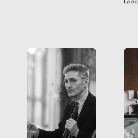
La do
con pesanti effetti
volev
psicologici e sociali, ed è
sapre
più vicina di quanto si pensi:
un te
non esiste solo nel Terzo
rispos
mondo, ma anche in Italia,
dove coinvolge 336.000
minori. […]