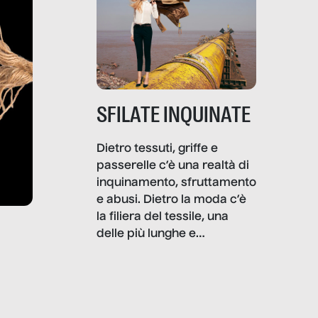
SFILATE INQUINATE
Dietro tessuti, griffe e
passerelle c’è una realtà di
inquinamento, sfruttamento
e abusi. Dietro la moda c’è
la filiera del tessile, una
delle più lunghe e
impattanti dal punto di vista
sociale e ambientale. In
questo reportage mettiamo
in luce le gravi