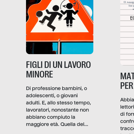
soprattutto nei luoghi di
lavoro rovescia la sua
frattura. Questo reportage
gravità.
nasce dall’idea che guerre
e crisi penetrino nel tessuto
più intimo delle società per
alterarne le molecole
professionali – e, attraverso
esse, il senso stesso della
dignità.
FIGLI DI UN LAVORO
MINORE
MAT
PER
Di professione bambini, o
adolescenti, o giovani
Abbia
adulti. E, allo stesso tempo,
lettor
lavoratori, nonostante non
di fo
abbiano compiuto la
confr
maggiore età. Quella del
tracc
lavoro minorile è una piaga