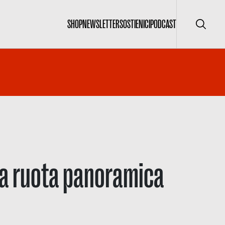
SHOP
NEWSLETTER
SOSTIENICI
PODCAST
Cerca
lla ruota panoramica