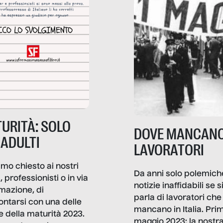
URITÀ: SOLO
DOVE MANCANO
 ADULTI
LAVORATORI
mo chiesto ai nostri
Da anni solo polemich
i, professionisti o in via
notizie inaffidabili se s
rmazione, di
parla di lavoratori che
ontarsi con una delle
mancano in Italia. Pri
e della maturità 2023.
maggio 2023: la nostr