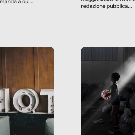
manda a cui
redazione pubblica
amo rispondere è:
dati, storie, interviste
mmo ancora scrivere
che raccontano come
ma, da adulti? Ecco le
stanno davvero le cos
te, nelle loro prove.
dove mancano davve
risorse. Sono la giustiz
la sanità, la ristorazion
la scuola, le fabbriche
la pubblica
amministrazione, l’edil
il sociale.