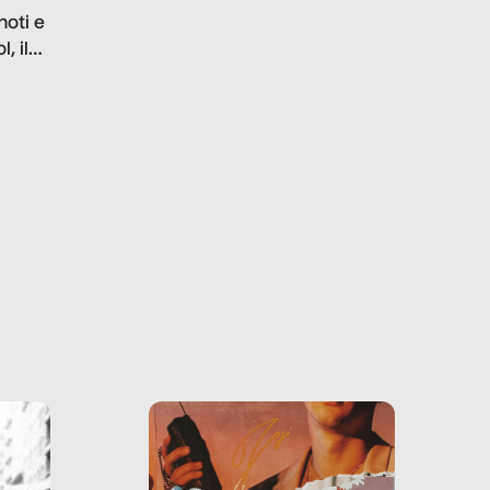
problematiche del settore e
noti e
la malafede dei grandi
, il
marchi.
farlo
tra le
ono
o e la
o più
uanto
he ne
questo
ale e